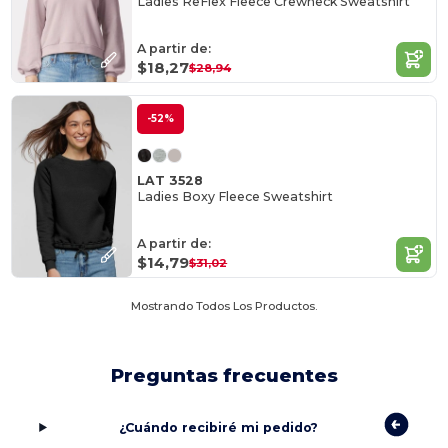
Ladies ReFlex Fleece Crewneck Sweatshirt
A partir de:
$18,27
$28,94
-52%
LAT 3528
Ladies Boxy Fleece Sweatshirt
A partir de:
$14,79
$31,02
Mostrando Todos Los Productos.
Preguntas frecuentes
¿Cuándo recibiré mi pedido?