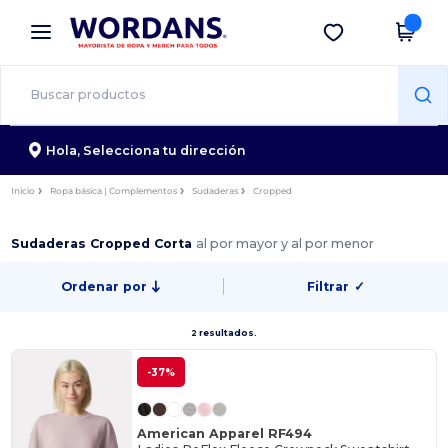
×
App de Wordans
Descargar app
¡Mejores precios en app!
Hola,
Selecciona tu dirección
Inicio
Ropa básica | Complementos
Sudaderas
Cropped
Sudaderas Cropped Corta
al por mayor y al por menor
Ordenar por
Filtrar
✓
2 resultados.
-37%
American Apparel RF494