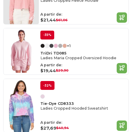
Ladies Cropped Fleece Hoodie
A partir de:
$21,44
$61,06
-35%
+1
TriDri TD085
Ladies Maria Cropped Oversized Hoodie
A partir de:
$19,44
$29,90
-32%
Tie-Dye CD8333
Ladies Cropped Hooded Sweatshirt
A partir de:
$27,69
$40,94