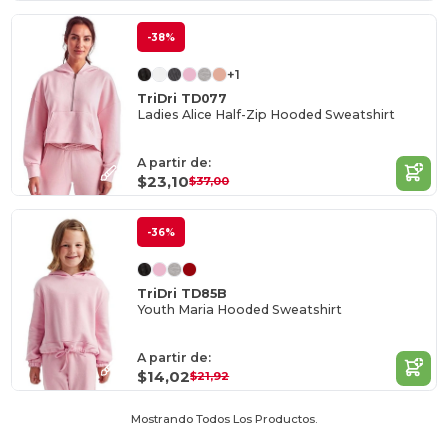
-38%
+1
TriDri TD077
Ladies Alice Half-Zip Hooded Sweatshirt
A partir de:
$23,10
$37,00
-36%
TriDri TD85B
Youth Maria Hooded Sweatshirt
A partir de:
$14,02
$21,92
Mostrando Todos Los Productos.