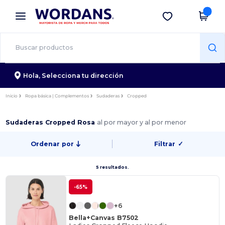
×
App de Wordans
Descargar app
¡Mejores precios en app!
Hola,
Selecciona tu dirección
Inicio
Ropa básica | Complementos
Sudaderas
Cropped
Sudaderas Cropped Rosa
al por mayor y al por menor
Ordenar por
Filtrar
✓
5 resultados.
-65%
+6
Bella+Canvas B7502