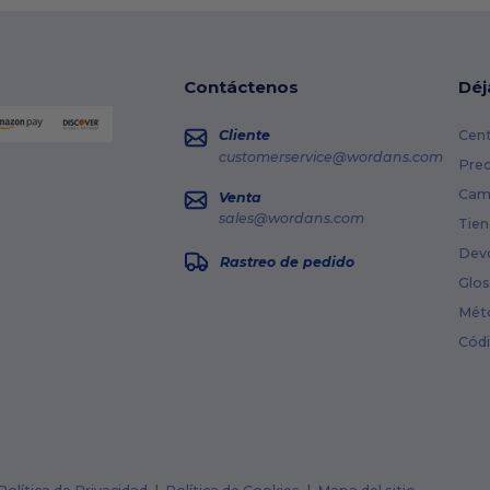
Contáctenos
Déj
Cliente
Cent
customerservice@wordans.com
Prec
Cami
Venta
sales@wordans.com
Tien
Dev
Rastreo de pedido
Glos
Mét
Cód