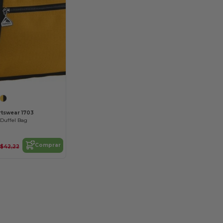
tswear 1703
 Duffel Bag
Comprar
$42,22