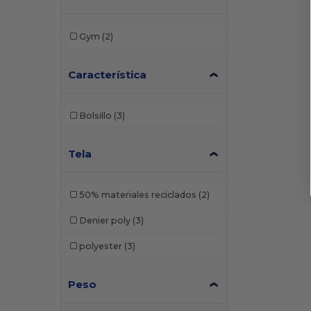
Gym
(2)
Característica
Bolsillo
(3)
Tela
50% materiales reciclados
(2)
Denier poly
(3)
polyester
(3)
Peso