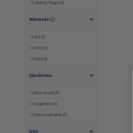
Liberty Bags
(2)
Almacén
W2
(1)
W50
(1)
W52
(1)
Opciones
Alto stock
(3)
Orgánico
(2)
Personalizable
(1)
Uso