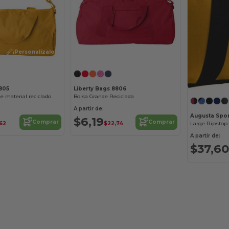
¡Personalízalo!
8805
Liberty Bags 8806
e material reciclado
Bolsa Grande Reciclada
A partir de:
Augusta Spor
$6,19
Comprar
Comprar
,62
$22,74
Large Ripstop
A partir de:
$37,60