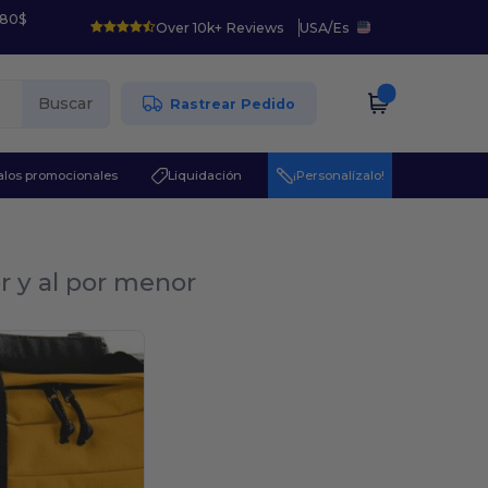
 80$
Over 10k+ Reviews
USA
/
Es
Buscar
Rastrear Pedido
los promocionales
Liquidación
¡Personalízalo!
r y al por menor