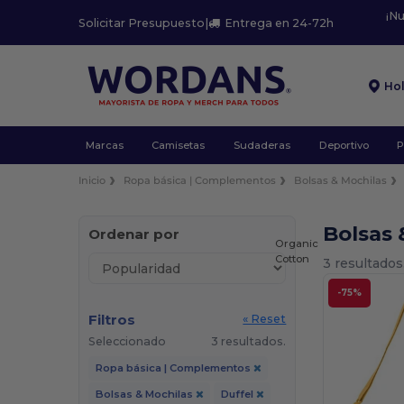
¡N
Solicitar Presupuesto
|
Entrega en 24-72h
Ho
Marcas
Camisetas
Sudaderas
Deportivo
P
Inicio
Ropa básica | Complementos
Bolsas & Mochilas
Bolsas 
Ordenar por
Organic
Cotton
3 resultados
-75%
Filtros
« Reset
Seleccionado
3 resultados.
Ropa básica | Complementos
Bolsas & Mochilas
Duffel