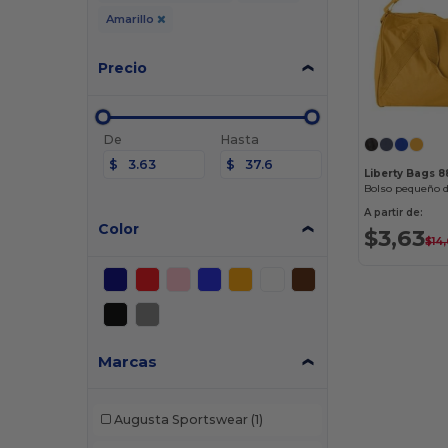
Amarillo
Precio
De
Hasta
$
$
Liberty Bags 
Bolso pequeño d
A partir de:
Color
$3,63
$14
Marcas
Augusta Sportswear
(1)