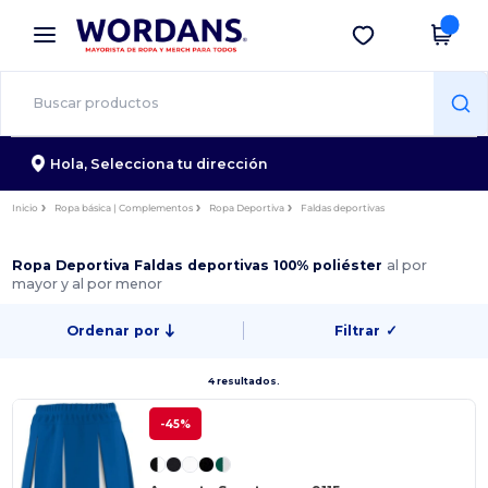
×
App de Wordans
Descargar app
¡Mejores precios en app!
Hola,
Selecciona tu dirección
Inicio
Ropa básica | Complementos
Ropa Deportiva
Faldas deportivas
Ropa Deportiva Faldas deportivas 100% poliéster
al por
mayor y al por menor
Ordenar por
Filtrar
✓
4 resultados.
-45%