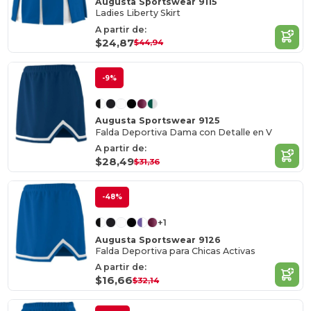
Augusta Sportswear 9115
Ladies Liberty Skirt
A partir de:
$24,87
$44,94
-9%
Augusta Sportswear 9125
Falda Deportiva Dama con Detalle en V
A partir de:
$28,49
$31,36
-48%
+1
Augusta Sportswear 9126
Falda Deportiva para Chicas Activas
A partir de:
$16,66
$32,14