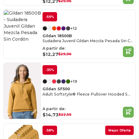
$12,27
$29,96
-59%
+12
Gildan 18500B
Sudadera Juvenil Gildan Mezcla Pesada Sin Cordón
A partir de:
$12,27
$29,96
-35%
+19
Gildan SF500
Adult Softstyle® Fleece Pullover Hooded Sweatshirt
A partir de:
$14,73
$22,56
-58%
Mejor Oferta