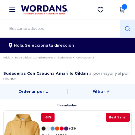
×
App de Wordans
Descargar app
¡Mejores precios en app!
Hola,
Selecciona tu dirección
Inicio
Ropa básica | Complementos
Sudaderas
Con Capucha
Sudaderas Con Capucha Amarillo Gildan
al por mayor y al por
menor
Ordenar por
Filtrar
✓
11 resultados.
-61%
Best Seller
+39