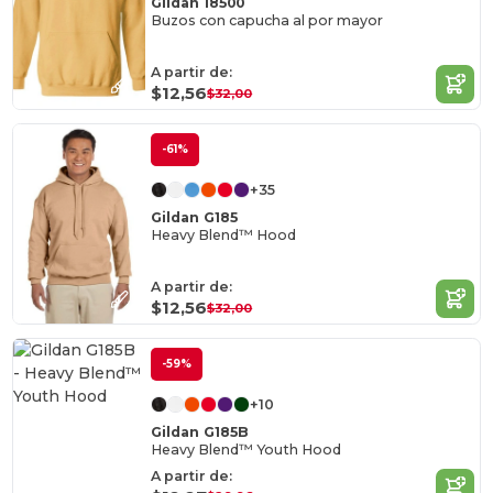
Gildan 18500
Buzos con capucha al por mayor
A partir de:
$12,56
$32,00
-61%
+35
Gildan G185
Heavy Blend™ Hood
A partir de:
$12,56
$32,00
-59%
+10
Gildan G185B
Heavy Blend™ Youth Hood
A partir de: