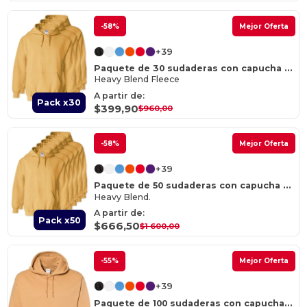
-58%
Mejor Oferta
+39
Paquete de 30 sudaderas con capucha Gildan 18500
Heavy Blend Fleece
A partir de:
Pack x30
$399,90
$960,00
-58%
Mejor Oferta
+39
Paquete de 50 sudaderas con capucha de forro polar Gildan 18500
Heavy Blend.
A partir de:
Pack x50
$666,50
$1 600,00
-55%
Mejor Oferta
+39
Paquete de 100 sudaderas con capucha Gildan 18500