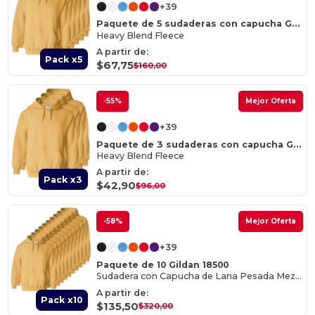
+39
Paquete de 5 sudaderas con capucha Gildan 18500
Heavy Blend Fleece
A partir de:
Pack x5
$67,75
$160,00
-55%
Mejor Oferta
+39
Paquete de 3 sudaderas con capucha Gildan 18500
Heavy Blend Fleece
A partir de:
Pack x3
$42,90
$96,00
-58%
Mejor Oferta
+39
Paquete de 10 Gildan 18500
Sudadera con Capucha de Lana Pesada Mezclada
A partir de:
Pack x10
$135,50
$320,00