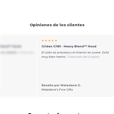
Opiniones de los clientes
★ ★ ★ ★ ★
 Blend™ Hood
Gildan G185 - Heavy Blend™ Hood
ran calidad.
Traducido
El color es precioso y el interior es suave. Está
muy bien hecho.
Traducido del English
Reseña por Meladene G.
.
Meladene's Fine Gifts