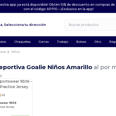
uestra app ya está disponible! Obtén 10$ de descuento en compras de
con el código APP10 – ¡Exclusivo en la app!
la,
Selecciona tu dirección
olos
Chaquetas
Gorras
Trabajo
Bolsas
Otro
Rega
oalie
Niños
portiva Goalie Niños Amarillo
al por 
o.
+3
swear 9506
tice Jersey