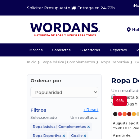
¡N
Solicitar Presupuesto
|
Entrega en 24-72h
Ho
Marcas
Camisetas
Sudaderas
Deportivo
P
Inicio
Ropa básica | Complementos
Ropa Deportiva
G
Ropa De
Ordenar por
Um resultad
-14%
Filtros
« Reset
Seleccionado
Um resultado.
Augusta Sport
Ropa básica | Complementos
Youth Dash Prac
A partir de:
Ropa Deportiva
Goalie