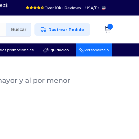
 80$
Over 10k+ Reviews
USA
/
Es
Buscar
Rastrear Pedido
los promocionales
Liquidación
¡Personalízalo!
mayor y al por menor