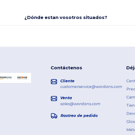
¿Dónde estan vosotros situados?
Contáctenos
Déj
Cliente
Cent
customerservice@wordans.com
Prec
Cami
Venta
sales@wordans.com
Tien
Dev
Rastreo de pedido
Glos
Mét