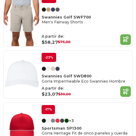
Swannies Golf SWF700
Men's Fairway Shorts
A partir de:
$58,27
$75,00
-23%
Swannies Golf SWD800
Gorra Impermeable Eco Swannies Hombre
A partir de:
$23,07
$30,00
-17%
+3
Sportsman SP1300
Gorra Heritage Fit de cinco paneles y cuerda