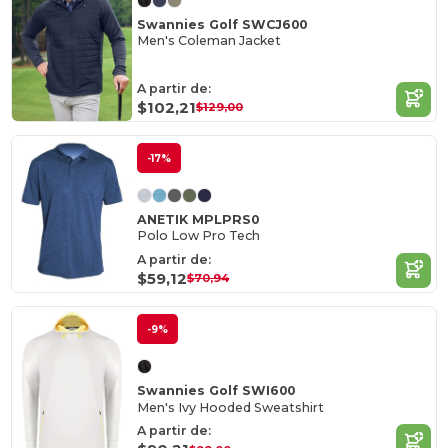
Swannies Golf SWCJ600
Men's Coleman Jacket
A partir de:
$102,21
$129,00
-17%
ANETIK MPLPRS0
Polo Low Pro Tech
A partir de:
$59,12
$70,94
-9%
Swannies Golf SWI600
Men's Ivy Hooded Sweatshirt
A partir de: