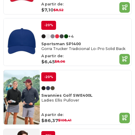
A partir de:
$7,10
$8,52
-20%
+4
Sportsman SP1400
Gorra Trucker Tradicional Lo-Pro Solid Back
A partir de:
$6,45
$8,06
-20%
Swannies Golf SWE400L
Ladies Ellis Pullover
A partir de:
$86,37
$108,41