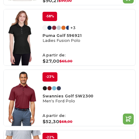
$90,21
$99,00
-58%
+3
Puma Golf 596921
Ladies Fusion Polo
A partir de:
$27,00
$65,00
-23%
Swannies Golf SW2300
Men's Ford Polo
A partir de:
$52,30
$68,00
-22%