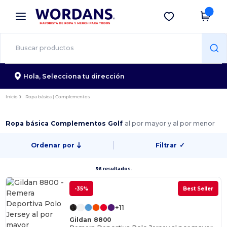
×
App de Wordans
Descargar app
¡Mejores precios en app!
Hola,
Selecciona tu dirección
Inicio
Ropa básica | Complementos
Ropa básica Complementos Golf
al por mayor y al por menor
Ordenar por
Filtrar
✓
36 resultados.
-35%
Best Seller
+11
Gildan 8800