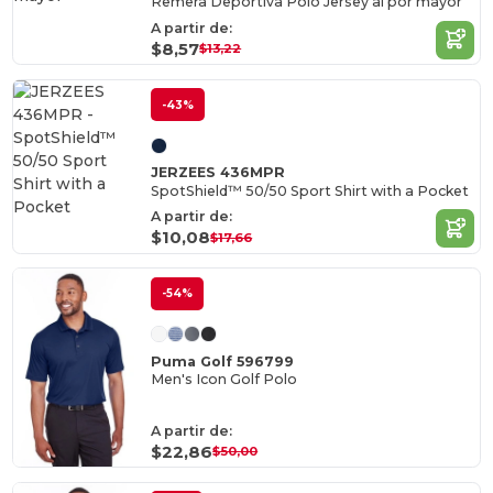
Remera Deportiva Polo Jersey al por mayor
A partir de:
$8,57
$13,22
-43%
JERZEES 436MPR
SpotShield™ 50/50 Sport Shirt with a Pocket
A partir de:
$10,08
$17,66
-54%
Puma Golf 596799
Men's Icon Golf Polo
A partir de:
$22,86
$50,00