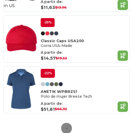
A partir de:
in
US
$11,63
$13,96
-25%
Classic Caps USA200
Gorra USA-Made
A partir de:
$14,57
$19,52
-22%
ANETIK WPBRZS1
Polo de mujer Breeze Tech
A partir de:
$51,81
$66,32