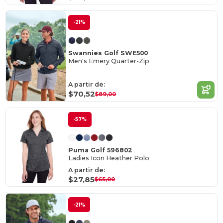
-21%
Swannies Golf SWE500
Men's Emery Quarter-Zip
A partir de:
$70,52
$89,00
-57%
Puma Golf 596802
Ladies Icon Heather Polo
A partir de:
$27,85
$65,00
-21%