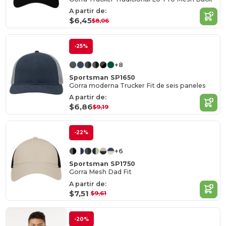
A partir de:
$6,45
$8,06
-25%
+8
Sportsman SP1650
Gorra moderna Trucker Fit de seis paneles
A partir de:
$6,86
$9,19
-22%
+6
Sportsman SP1750
Gorra Mesh Dad Fit
A partir de:
$7,51
$9,61
-20%