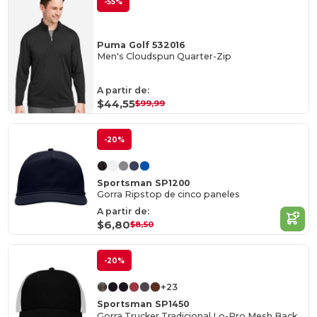
-55%
Puma Golf 532016
Men's Cloudspun Quarter-Zip
A partir de:
$44,55
$99,99
-20%
Sportsman SP1200
Gorra Ripstop de cinco paneles
A partir de:
$6,80
$8,50
-20%
+23
Sportsman SP1450
Gorra Trucker Tradicional Lo-Pro Mesh Back