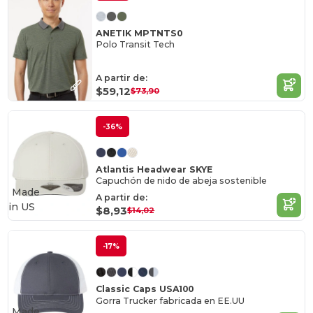
ANETIK MPTNTS0
Polo Transit Tech
A partir de:
$59,12
$73,90
-36%
Atlantis Headwear SKYE
Capuchón de nido de abeja sostenible
Made
A partir de:
in
US
$8,93
$14,02
-17%
Classic Caps USA100
Gorra Trucker fabricada en EE.UU
Made