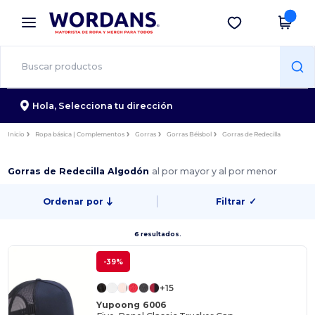
×
App de Wordans
Descargar app
¡Mejores precios en app!
Hola,
Selecciona tu dirección
Inicio
Ropa básica | Complementos
Gorras
Gorras Béisbol
Gorras de Redecilla
Gorras de Redecilla Algodón
al por mayor y al por menor
Ordenar por
Filtrar
✓
6 resultados.
-39%
+15
Yupoong 6006