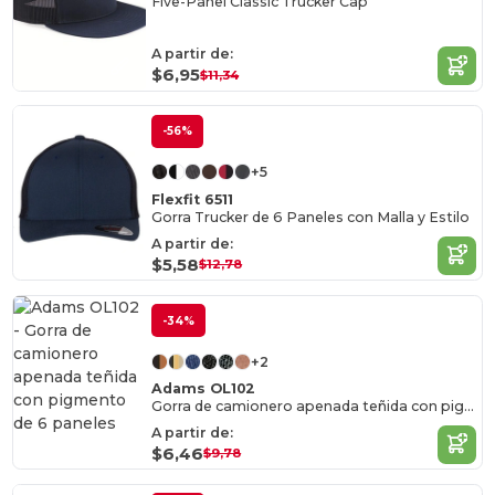
Five-Panel Classic Trucker Cap
A partir de:
$6,95
$11,34
-56%
+5
Flexfit 6511
Gorra Trucker de 6 Paneles con Malla y Estilo
A partir de:
$5,58
$12,78
-34%
+2
Adams OL102
Gorra de camionero apenada teñida con pigmento de 6 paneles
A partir de:
$6,46
$9,78