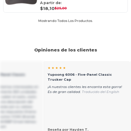
A partir de:
$18,10
$25,00
Mostrando Todos Los Productos.
Opiniones de los clientes
★ ★ ★ ★ ★
Panel Classic
Yupoong 6006 - Five-Panel Classic
Trucker Cap
stamos interesados en
¡A nuestros clientes les encanta esta gorra!
amente 300 unidades
Es de gran calidad.
Traducido del English
 saber el costo, costo
guna descripción del
cias por su valioso
nta respuesta Oriana
jecutivo YCMG Brands
415587 Email Adress:
com
Reseña por Hayden T.