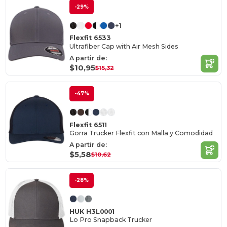
-29%
+1
Flexfit 6533
Ultrafiber Cap with Air Mesh Sides
A partir de:
$10,95
$15,32
-47%
Flexfit 6511
Gorra Trucker Flexfit con Malla y Comodidad
A partir de:
$5,58
$10,62
-28%
HUK H3L0001
Lo Pro Snapback Trucker