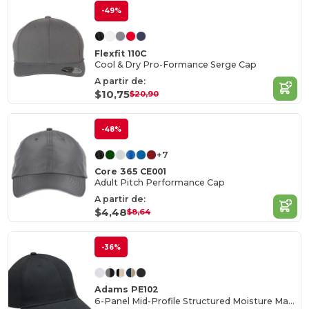
-49%
Flexfit 110C
Cool & Dry Pro-Formance Serge Cap
A partir de:
$10,75
$20,90
-48%
+7
Core 365 CE001
Adult Pitch Performance Cap
A partir de:
$4,48
$8,64
-36%
Adams PE102
6-Panel Mid-Profile Structured Moisture Management Cap