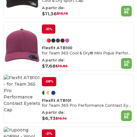
Cool & Dry Sport Cap
A partir de:
$11,36
$16,16
-61%
Flexfit ATB100
for Team 365 Cool & Dry® Mini Piqué Performance Cap
A partir de:
$7,68
$19,86
-58%
Flexfit ATB101
for Team 365 Pro Performance Contrast Eyelets Cap
A partir de:
$6,73
$16,14
-21%