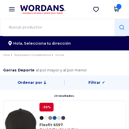
×
App de Wordans
Descargar app
¡Mejores precios en app!
Hola,
Selecciona tu dirección
Inicio
Ropa básica | Complementos
Gorras
Gorras Deporte
al por mayor y al por menor
Ordenar por
Filtrar
✓
23 resultados.
-30%
Flexfit 6597