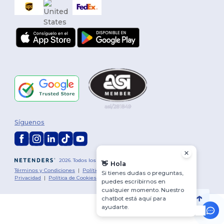
Síguenos
2026. Todos los derechos reservados
👋
Hola
Términos y Condiciones
|
Política de personalización
|
Política de
Si tienes dudas o preguntas,
Privacidad
|
Política de Cookies
|
Mapa del sitio
puedes escribirnos en
cualquier momento. Nuestro
chatbot está aquí para
ayudarte.