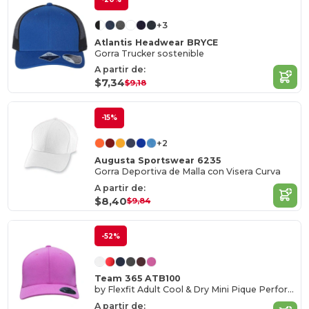
+3
Atlantis Headwear BRYCE
Gorra Trucker sostenible
A partir de:
$7,34
$9,18
-15%
+2
Augusta Sportswear 6235
Gorra Deportiva de Malla con Visera Curva
A partir de:
$8,40
$9,84
-52%
Team 365 ATB100
by Flexfit Adult Cool & Dry Mini Pique Performance Cap
A partir de: