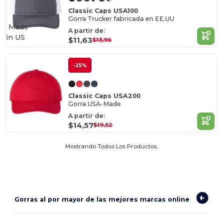
Classic Caps USA100
Gorra Trucker fabricada en EE.UU
Made
A partir de:
in
US
$11,63
$13,96
-25%
Classic Caps USA200
Gorra USA-Made
A partir de:
$14,57
$19,52
Mostrando Todos Los Productos.
Gorras al por mayor de las mejores marcas online