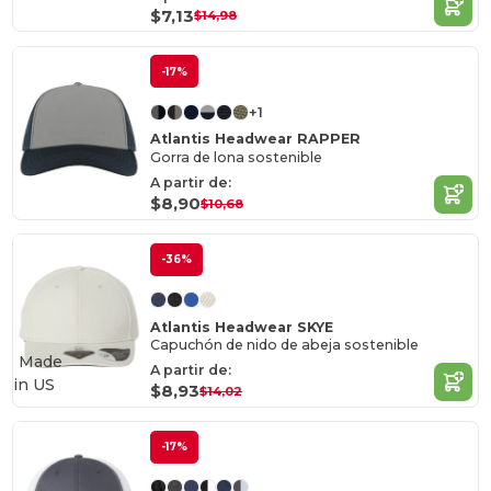
$7,13
$14,98
-17%
+1
Atlantis Headwear RAPPER
Gorra de lona sostenible
A partir de:
$8,90
$10,68
-36%
Atlantis Headwear SKYE
Capuchón de nido de abeja sostenible
Made
A partir de:
in
US
$8,93
$14,02
-17%