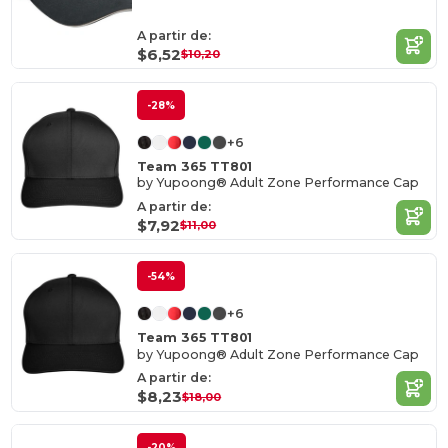
A partir de:
$6,52
$10,20
-28%
+6
Team 365 TT801
by Yupoong® Adult Zone Performance Cap
A partir de:
$7,92
$11,00
-54%
+6
Team 365 TT801
by Yupoong® Adult Zone Performance Cap
A partir de:
$8,23
$18,00
-20%