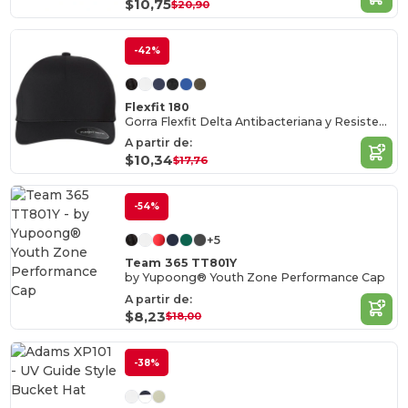
$10,75
$20,90
-42%
Flexfit 180
Gorra Flexfit Delta Antibacteriana y Resistente
A partir de:
$10,34
$17,76
-54%
+5
Team 365 TT801Y
by Yupoong® Youth Zone Performance Cap
A partir de:
$8,23
$18,00
-38%