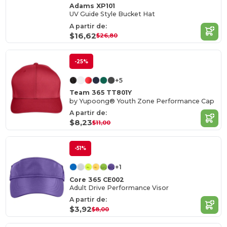
Adams XP101
UV Guide Style Bucket Hat
A partir de:
$16,62
$26,80
-25%
+5
Team 365 TT801Y
by Yupoong® Youth Zone Performance Cap
A partir de:
$8,23
$11,00
-51%
+1
Core 365 CE002
Adult Drive Performance Visor
A partir de:
$3,92
$8,00