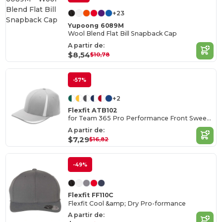
+23
Yupoong 6089M
Wool Blend Flat Bill Snapback Cap
A partir de:
$8,54
$10,78
-57%
+2
Flexfit ATB102
for Team 365 Pro Performance Front Sweep Cap
A partir de:
$7,29
$16,82
-49%
Flexfit FF110C
Flexfit Cool &amp; Dry Pro-formance
A partir de: