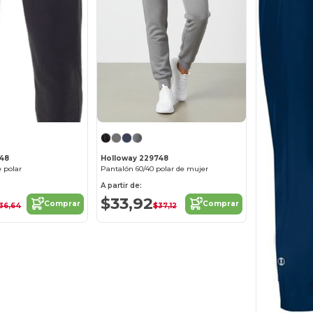
548
Holloway 229748
 polar
Pantalón 60/40 polar de mujer
A partir de:
$33,92
Comprar
Comprar
36,64
$37,12