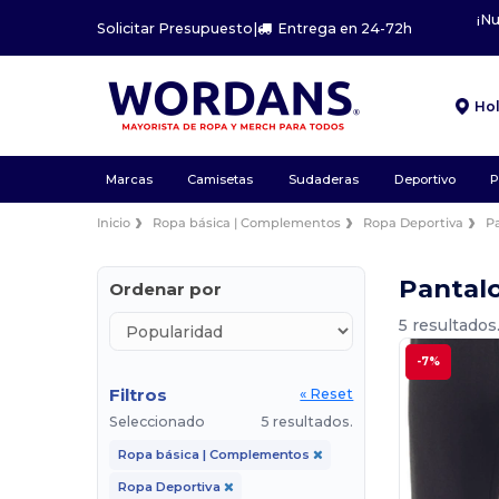
¡N
Solicitar Presupuesto
|
Entrega en 24-72h
Ho
Marcas
Camisetas
Sudaderas
Deportivo
P
Inicio
Ropa básica | Complementos
Ropa Deportiva
P
Pantal
Ordenar por
5 resultados
-7%
Filtros
« Reset
Seleccionado
5 resultados.
Ropa básica | Complementos
Ropa Deportiva