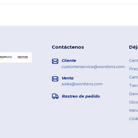
Contáctenos
Déj
Cliente
Cent
customerservice@wordans.com
Prec
Cami
Venta
sales@wordans.com
Tien
Dev
Rastreo de pedido
Glos
Mét
Cód