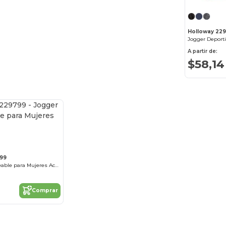
Holloway 229
Jogger Deporti
A partir de:
$58,14
799
Jogger Impermeable para Mujeres Activas
Comprar