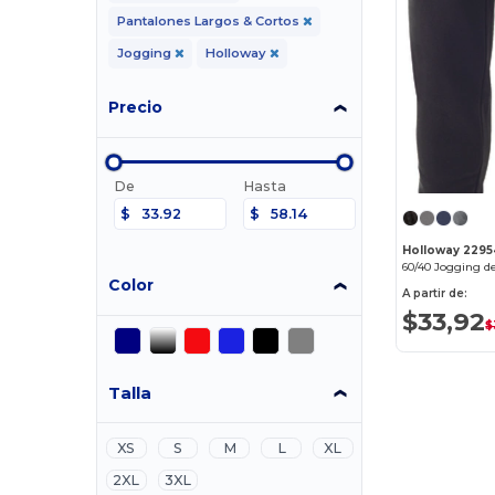
Pantalones Largos & Cortos
Jogging
Holloway
Precio
De
Hasta
$
$
Holloway 229
60/40 Jogging de
Color
A partir de:
$33,92
$
Talla
XS
S
M
L
XL
2XL
3XL