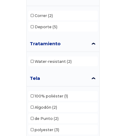
Holloway
(5)
Correr
(2)
Jerzees
(2)
Deporte
(5)
Lane Seven
(1)
Tratamiento
Russell
(3)
Russell Athletic
(1)
Water-resistant
(2)
Shaka Wear
(1)
Tela
TriDri
(1)
100% poliéster
(1)
Algodón
(2)
de Punto
(2)
polyester
(3)