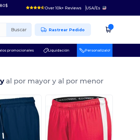
 80$
Over 10k+ Reviews
USA
/
Es
Buscar
Rastrear Pedido
los promocionales
Liquidación
¡Personalízalo!
ay
al por mayor y al por menor