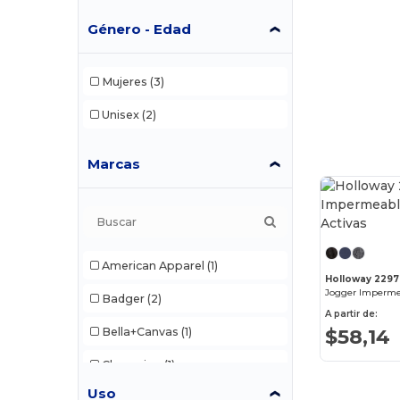
Género - Edad
Mujeres
(3)
Unisex
(2)
Marcas
American Apparel
(1)
Holloway 229
Badger
(2)
A partir de:
$58,14
Bella+Canvas
(1)
Champion
(1)
Uso
Comfort Colors
(1)