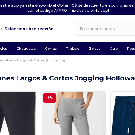
uestra app ya está disponible! Obtén 10$ de descuento en compras de
con el código APP10 – ¡Exclusivo en la app!
la,
Selecciona tu dirección
olos
Chaquetas
Gorras
Trabajo
Bolsas
Otro
Rega
antalones Largos & Cortos
Jogging
ones Largos & Cortos Jogging Hollow
.
-9%