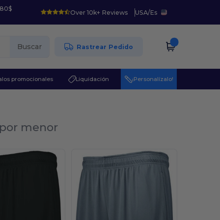
 80$
Over 10k+ Reviews
USA
/
Es
Buscar
Rastrear Pedido
los promocionales
Liquidación
¡Personalízalo!
l por menor