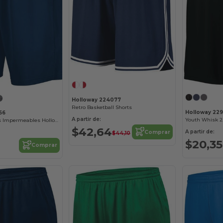
Holloway 224077
Retro Basketball Shorts
Holloway 229
56
A partir de:
Youth Whisk 2.
Shorts Versátiles Impermeables Holloway
$42,64
A partir de:
Comprar
$44,10
$20,35
Comprar