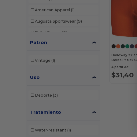
American Apparel
(1)
Augusta Sportswear
(9)
Bella+Canvas
(2)
Patrón
Boxercraft
(4)
C2 Sport
(1)
Holloway 2213
Ladies Pr Max 
Vintage
(1)
Champion
(2)
A partir de:
$31,40
Uso
Comfort Colors
(1)
Holloway
(11)
Deporte
(3)
HUK
(1)
Tratamiento
Independent Trading Co.
(4)
Jerzees
(1)
Water-resistant
(1)
Oakley
(1)