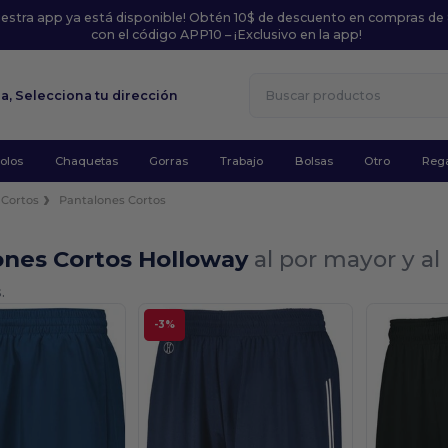
uestra app ya está disponible! Obtén 10$ de descuento en compras de
con el código APP10 – ¡Exclusivo en la app!
la,
Selecciona tu dirección
olos
Chaquetas
Gorras
Trabajo
Bolsas
Otro
Rega
 Cortos
Pantalones Cortos
ones Cortos Holloway
al por mayor y a
.
-3%