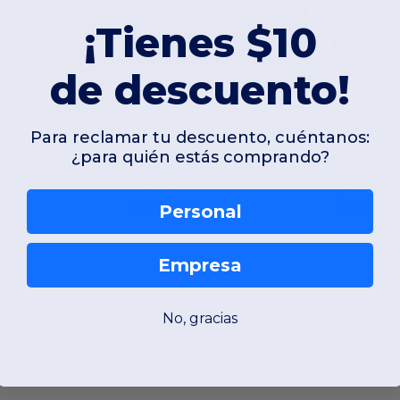
¡Tienes $10
de descuento!
+2
Para reclamar tu descuento, cuéntanos:
+1
Holloway 229389
Holloway 22
¿para quién estás comprando?
Ladies Olympus Shorts
Girls Olympus
38
Compression Shorts
A partir de:
A partir de:
$29,85
$28,8
Comprar
Personal
Comprar
Empresa
No, gracias