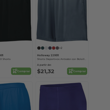
+2
611
Holloway 229511
0 Shorts
Shorts Deportivos Antiodor con Bolsillos Laterales
A partir de:
$21,32
Comprar
Comprar