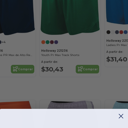
Holloway 221
+4
Ladies Pr Max 
36
Holloway 221236
A partir de:
Shorts Deportivos PR Max de Alto Rendimiento
Youth Pr Max Track Shorts
$31,40
A partir de:
$30,43
Comprar
Comprar