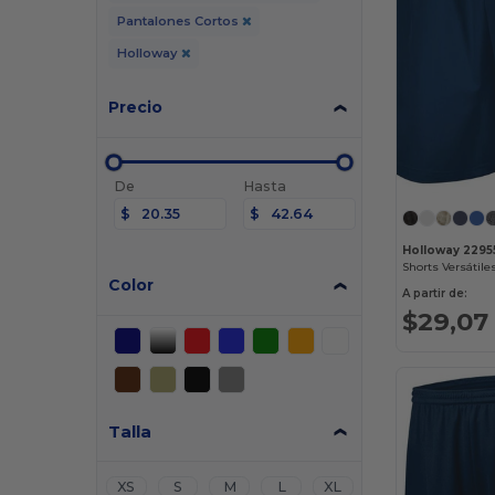
Pantalones Cortos
Holloway
Precio
De
Hasta
$
$
Holloway 2295
Color
A partir de:
$29,07
Talla
XS
S
M
L
XL