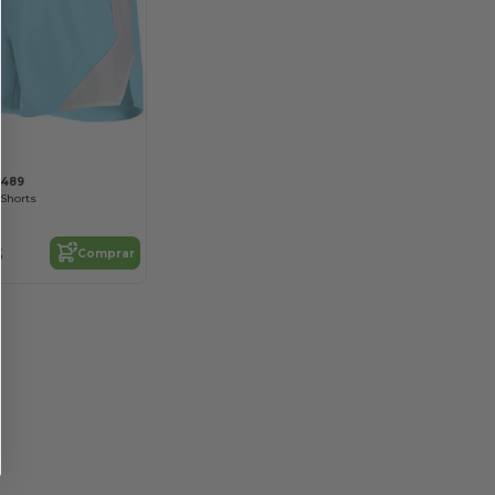
9489
 Shorts
8
Comprar