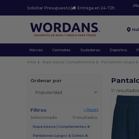
¡N
Solicitar Presupuesto
|
Entrega en 24-72h
Ho
Marcas
Camisetas
Sudaderas
Deportivo
P
Inicio
Ropa básica | Complementos
Pantalones Largos &
Pantal
Ordenar por
11 resultados
Filtros
« Reset
Seleccionado
11 resultados.
Ropa básica | Complementos
Pantalones Largos & Cortos