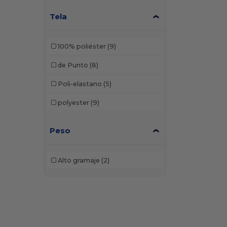
Original Favorites
(1)
Tela
Russell
(4)
100% poliéster
(9)
Swannies
(1)
de Punto
(8)
TriDri
(2)
Poli-elastano
(5)
polyester
(9)
Peso
Alto gramaje
(2)