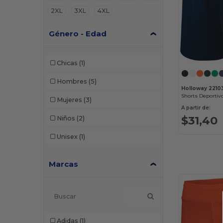
2XL
3XL
4XL
Género - Edad
Chicas
(1)
Hombres
(5)
Holloway 2210
Mujeres
(3)
A partir de:
$31,40
Niños
(2)
Unisex
(1)
Marcas
Adidas
(1)