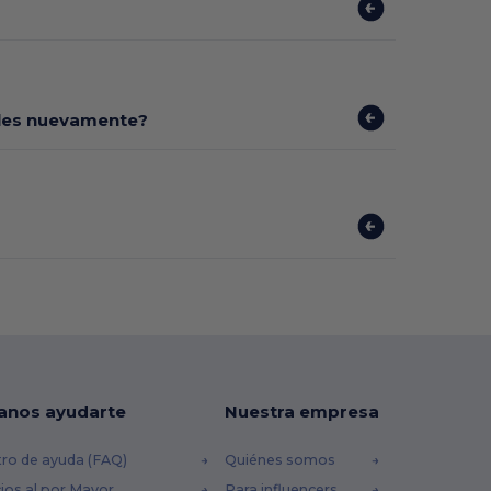
bles nuevamente?
anos ayudarte
Nuestra empresa
ro de ayuda (FAQ)
Quiénes somos
ios al por Mayor
Para influencers