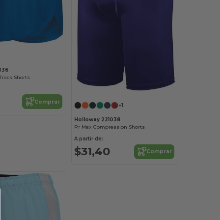
336
Track Shorts
Comprar
+1
Holloway 221038
Pr Max Compression Shorts
A partir de:
$31,40
Comprar