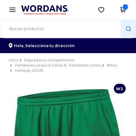
×
App de Wordans
Descargar app
¡Mejores precios en app!
Hola,
Selecciona tu dirección
Inicio
Ropa básica | Complementos
Pantalones Largos & Cortos
Pantalones Cortos
Niños
Holloway 221236
W2