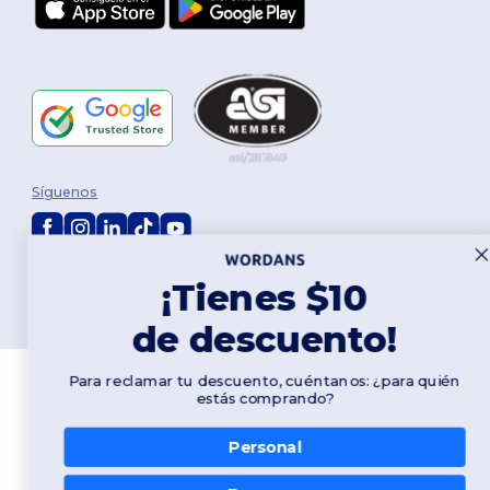
Síguenos
2026. Todos los derechos reservados
¡Tienes $10
Términos y Condiciones
|
Política de personalización
|
Política de
Privacidad
|
Política de Cookies
|
Mapa del sitio
de descuento!
Para reclamar tu descuento, cuéntanos: ¿para quién
estás comprando?
Personal