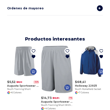
Ordenes de mayoreo
Productos interesantes
$5,52
$68,41
$8,10
-32%
Augusta Sportswear 1421
Holloway 229211
Youth Training Short
Youth Homefield Jacket
+6 Colores
+7 Colores
$14,73
$15,84
-7%
Augusta Sportswear 1429
Youth Training Short With Pockets
+4 Colores