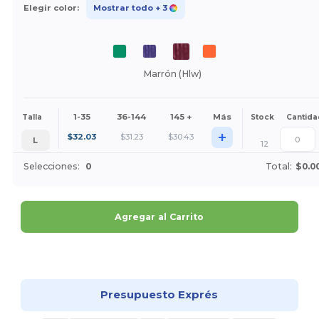
Elegir color:
Mostrar todo
+ 3
Marrón (Hlw)
1-35
36-144
145 +
Más
Talla
Stock
Cantida
+
$
32.03
$
31.23
$
30.43
L
12
Selecciones:
0
Total:
$0.0
Agregar al Carrito
¡Personalízalo!
Presupuesto Exprés