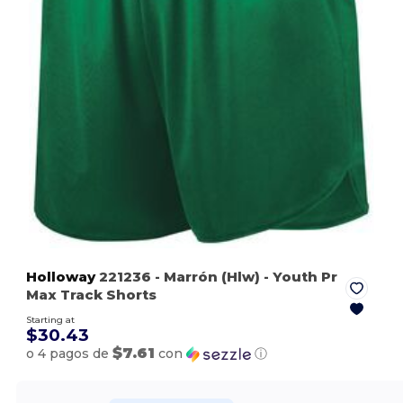
Holloway
221236
- Marrón (Hlw)
- Youth Pr
Max Track Shorts
Starting at
$30.43
$7.61
o 4 pagos de
con
ⓘ