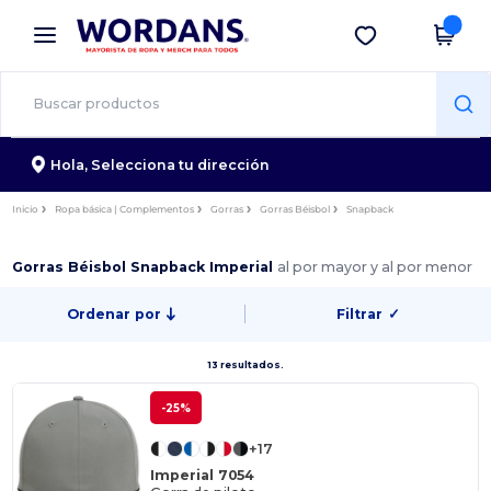
×
App de Wordans
Descargar app
¡Mejores precios en app!
Hola,
Selecciona tu dirección
Inicio
Ropa básica | Complementos
Gorras
Gorras Béisbol
Snapback
Gorras Béisbol Snapback Imperial
al por mayor y al por menor
Ordenar por
Filtrar
✓
13 resultados.
-25%
+17
Imperial 7054