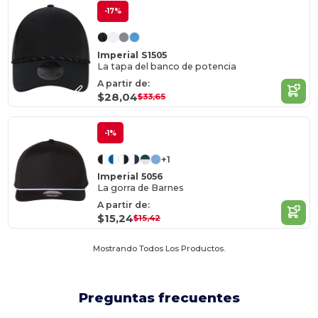
-17%
Imperial S1505
La tapa del banco de potencia
A partir de:
$28,04
$33,65
-1%
+1
Imperial 5056
La gorra de Barnes
A partir de:
$15,24
$15,42
Mostrando Todos Los Productos.
Preguntas frecuentes