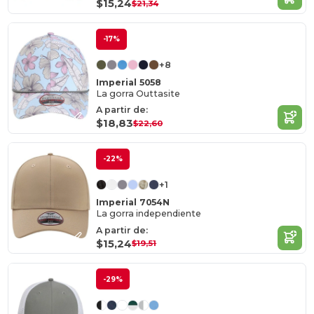
$15,24
$21,34
-17%
+8
Imperial 5058
La gorra Outtasite
A partir de:
$18,83
$22,60
-22%
+1
Imperial 7054N
La gorra independiente
A partir de:
$15,24
$19,51
-29%