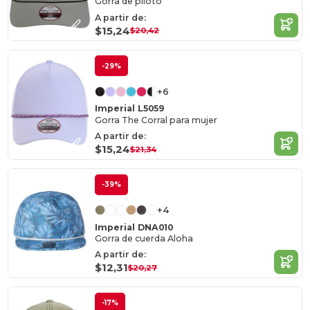
Gorra de piloto
A partir de:
$15,24
$20,42
-29%
+6
Imperial L5059
Gorra The Corral para mujer
A partir de:
$15,24
$21,34
-39%
+4
Imperial DNA010
Gorra de cuerda Aloha
A partir de:
$12,31
$20,27
-17%