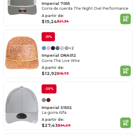
Imperial 7055
Gorra de cuerda The Night Owl Performance
A partir de:
$15,24
$21,34
-31%
+2
Imperial DNA012
Gorra The Live Wire
A partir de:
$12,92
$18,73
-20%
Imperial S1502
La gorra Alfa
A partir de:
$27,43
$34,29