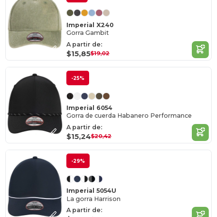
Imperial X240
Gorra Gambit
A partir de:
$15,85
$19,02
-25%
Imperial 6054
Gorra de cuerda Habanero Performance
A partir de:
$15,24
$20,42
-29%
Imperial 5054U
La gorra Harrison
A partir de: