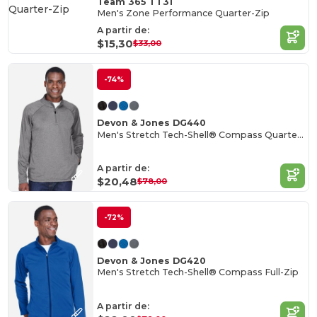
Team 365 TT31
Men's Zone Performance Quarter-Zip
A partir de:
$15,30
$33,00
-74%
Devon & Jones DG440
Men's Stretch Tech-Shell® Compass Quarter-Zip
A partir de:
$20,48
$78,00
-72%
Devon & Jones DG420
Men's Stretch Tech-Shell® Compass Full-Zip
A partir de: