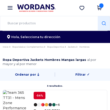
×
App de Wordans
Descargar app
¡Mejores precios en app!
Hola,
Selecciona tu dirección
Inicio
Ropa básica | Complementos
Ropa Deportiva
Jackets
Hombres
Ropa Deportiva Jackets Hombres Mangas largas
al por
mayor y al por menor
Ordenar por
Filtrar
✓
3 resultados.
-54%
+6