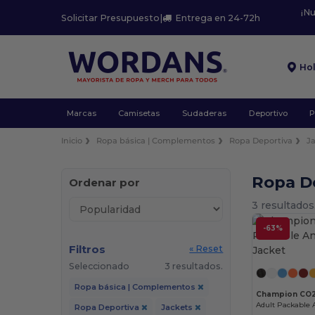
¡N
Solicitar Presupuesto
|
Entrega en 24-72h
Ho
Marcas
Camisetas
Sudaderas
Deportivo
P
Inicio
Ropa básica | Complementos
Ropa Deportiva
J
Ropa D
Ordenar por
3 resultados
-63%
Filtros
« Reset
Seleccionado
3 resultados.
Ropa básica | Complementos
Champion CO
Adult Packable A
Ropa Deportiva
Jackets