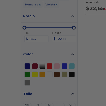
A partir de:
Hombres
Violeta
$22,65
$
Precio
De
Hasta
$
$
Color
Talla
XS
S
M
L
XL