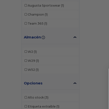
Augusta Sportswear
(1)
Champion
(1)
Team 365
(1)
Almacén
W2
(1)
W29
(1)
W52
(1)
Opciones
Alto stock
(3)
Etiqueta extraíble
(1)