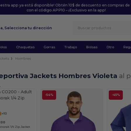
uestra app ya está disponible! Obtén 10$ de descuento en compras de
con el código APP10 – ¡Exclusivo en la app!
la,
Selecciona tu dirección
olos
Chaquetas
Gorras
Trabajo
Bolsas
Otro
Rega
ackets
Hombres
eportiva Jackets Hombres Violeta
al 
.
-54%
-45%
¡Personalízalo!
+10
200
norak 1/4 Zip Jacket