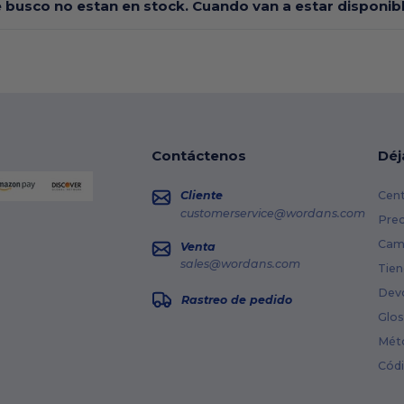
e busco no estan en stock. Cuando van a estar disponi
Contáctenos
Déj
Cliente
Cent
customerservice@wordans.com
Prec
Cami
Venta
sales@wordans.com
Tien
Dev
Rastreo de pedido
Glos
Mét
Cód