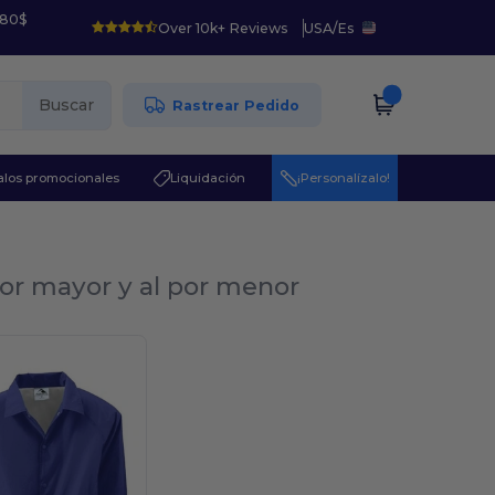
 80$
Over 10k+ Reviews
USA
/
Es
Buscar
Rastrear Pedido
los promocionales
Liquidación
¡Personalízalo!
por mayor y al por menor