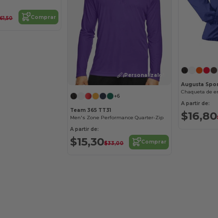
Comprar
61,50
¡Personalízalo!
Augusta Spor
+6
A partir de:
Team 365 TT31
$16,80
Men's Zone Performance Quarter-Zip
A partir de:
$15,30
Comprar
$33,00