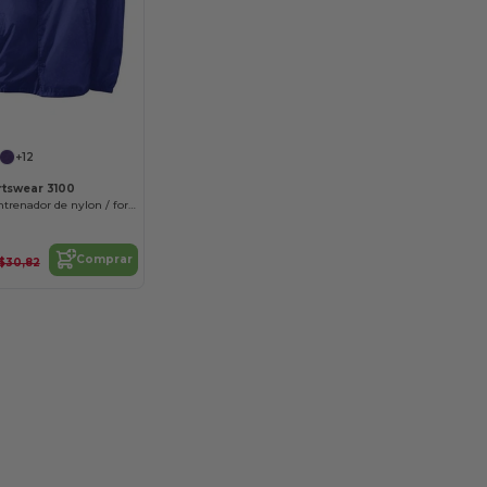
¡Personalízalo!
+12
tswear 3100
Chaqueta de entrenador de nylon / forrada
Comprar
$30,82