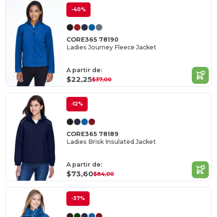
-40%
CORE365 78190
Ladies Journey Fleece Jacket
A partir de:
$22,25
$37,00
-12%
CORE365 78189
Ladies Brisk Insulated Jacket
A partir de:
$73,60
$84,00
-37%