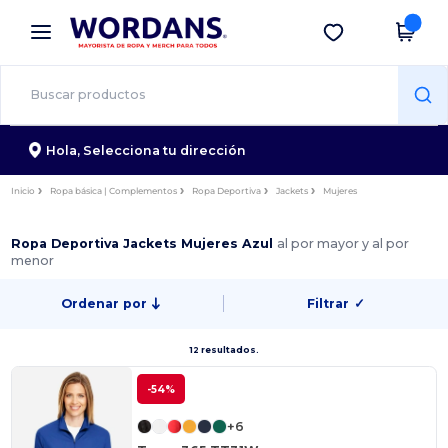
×
App de Wordans
Descargar app
¡Mejores precios en app!
Hola,
Selecciona tu dirección
Inicio
Ropa básica | Complementos
Ropa Deportiva
Jackets
Mujeres
Ropa Deportiva Jackets Mujeres Azul
al por mayor y al por
menor
Ordenar por
Filtrar
✓
12 resultados.
-54%
+6