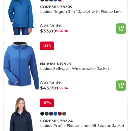
CORE365 78205
Ladies Region 3-in-1 Jacket with Fleece Liner
A partir de:
$33,89
$54,00
-22%
Nautica N17927
Ladies Stillwater Windbreaker Jacket
A partir de:
$43,70
$55,94
-57%
CORE365 78224
Ladies Profile Fleece-Lined All-Season Jacket