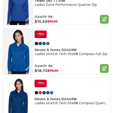
Team 365 TT31W
Ladies Zone Performance Quarter-Zip
A partir de:
$15,30
$33,00
-76%
Devon & Jones DG420W
Ladies Stretch Tech-Shell® Compass Full-Zip
A partir de:
$18,72
$78,00
-77%
Devon & Jones DG440W
Ladies Stretch Tech-Shell® Compass Quarter-Zip