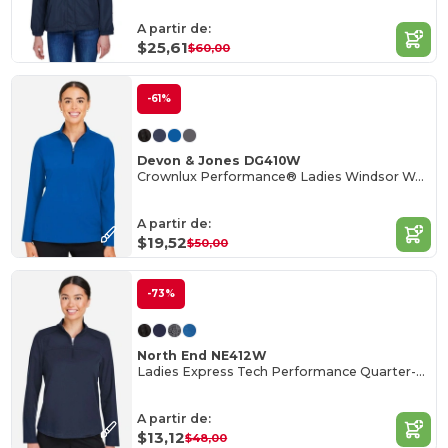
A partir de:
$25,61
$60,00
-61%
Devon & Jones DG410W
Crownlux Performance® Ladies Windsor Welded Quarter-Zip
A partir de:
$19,52
$50,00
-73%
North End NE412W
Ladies Express Tech Performance Quarter-Zip
A partir de:
$13,12
$48,00