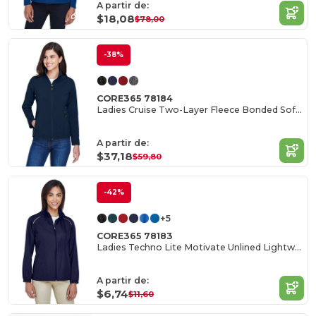
A partir de:
$18,08
$78,00
-38%
CORE365 78184
Ladies Cruise Two-Layer Fleece Bonded Soft Shell Jacket
A partir de:
$37,18
$59,80
-42%
+5
CORE365 78183
Ladies Techno Lite Motivate Unlined Lightweight Jacket
A partir de:
$6,74
$11,60