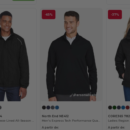
-65%
-37%
¡Personalízalo!
24
North End NE412
CORE365 782
Men's Profile Fleece-Lined All-Season Jacket
Men's Express Tech Performance Quarter-Zip
A partir de:
A partir de: