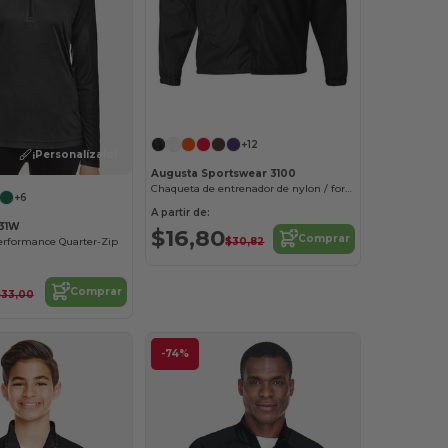
¡Personalízalo!
+12
¡Personalízalo!
Augusta Sportswear 3100
Chaqueta de entrenador de nylon / forrada
+6
A partir de:
31W
$16,80
Comprar
$30,82
erformance Quarter-Zip
Comprar
$33,00
-74%