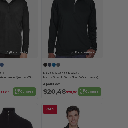
¡Personalízalo!
¡Personalízalo!
31Y
Devon & Jones DG440
rformance Quarter-Zip
Men's Stretch Tech-Shell® Compass Quarter-Zip
A partir de:
$20,48
Comprar
Comprar
$33,00
$78,00
-34%