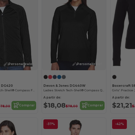
¡Personalízalo!
¡Personalízalo!
s DG420
Devon & Jones DG440W
Boxercraft S
Men's Stretch Tech-Shell® Compass Full-Zip
Ladies Stretch Tech-Shell® Compass Quarter-Zip
Girls' Practice
A partir de:
A partir de:
$18,08
$21,21
Comprar
Comprar
$78,00
$78,00
$
-37%
-42%