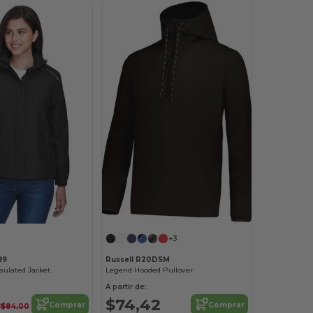
+3
89
Russell R20DSM
nsulated Jacket
Legend Hooded Pullover
A partir de:
0
$74,42
Comprar
Comprar
$84,00