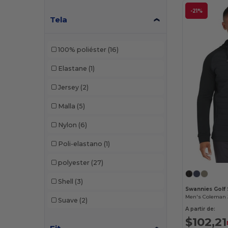
-21%
Tela
100% poliéster
(16)
Elastane
(1)
Jersey
(2)
Malla
(5)
Nylon
(6)
Poli-elastano
(1)
polyester
(27)
Shell
(3)
Swannies Gol
Men's Coleman 
Suave
(2)
A partir de:
$102,21