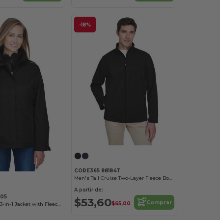
-18%
CORE365 88184T
Men's Tall Cruise Two-Layer Fleece Bonded Soft Shell Jacket
A partir de:
05
$53,60
Comprar
$65,00
Ladies Region 3-in-1 Jacket with Fleece Liner