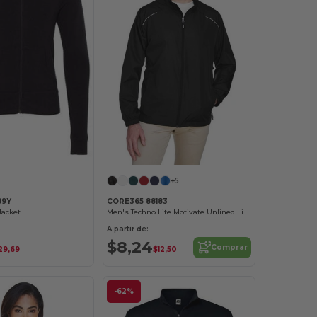
+5
89Y
CORE365 88183
 Jacket
Men's Techno Lite Motivate Unlined Lightweight Jacket
A partir de:
$8,24
Comprar
29,69
$12,50
-62%