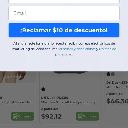
Email
¡Reclamar $10 de descuento!
Al enviar este formulario, acepta recibir correos electrónicos de
marketing de Wordans. Ver
​
Términos y condiciones
​
y
​
Política de
privacidad
.
¡Personalízalo!
Dri Duck 53
Men's River Pa
A partir de:
08
Dri Duck DD5310
$46,3
Unisex Techno Lite Hybrid Hooded Jacket
Chaqueta Softshell Apex para Hombre Resistente al Viento
A partir de:
$92,12
Comprar
Comprar