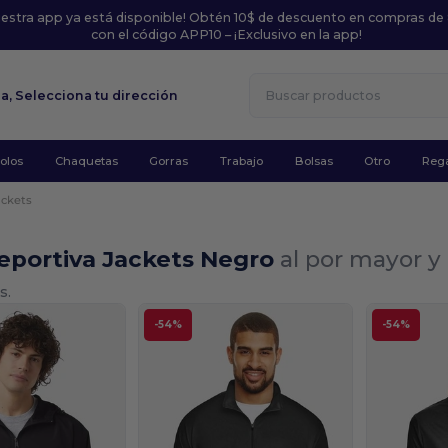
uestra app ya está disponible! Obtén 10$ de descuento en compras de
con el código APP10 – ¡Exclusivo en la app!
la,
Selecciona tu dirección
olos
Chaquetas
Gorras
Trabajo
Bolsas
Otro
Rega
ackets
eportiva Jackets Negro
al por mayor y
s.
-54%
-54%