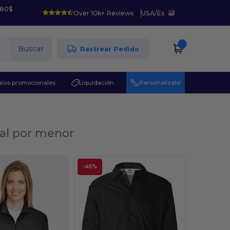
 80$
Over 10k+ Reviews
USA
/
Es
Buscar
Rastrear Pedido
los promocionales
Liquidación
¡Personalízalo!
 al por menor
-45%