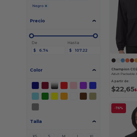
Negro
Precio
De
Hasta
$
$
Color
Champion CO
Adult Packable A
A partir de:
$22,65
$
-76%
Talla
XS
S
M
L
XL