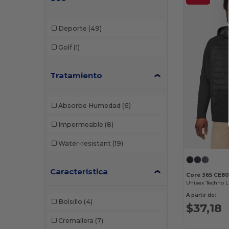
Deporte
(49)
Golf
(1)
Tratamiento
Absorbe Humedad
(6)
Impermeable
(8)
Water-resistant
(19)
Característica
Core 365 CE8
A partir de:
Bolsillo
(4)
$37,18
Cremallera
(7)