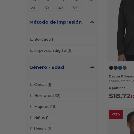
2XL
3XL
4XL
5XL
Método de impresión
Bordado
(1)
Impresión digital
(9)
Género - Edad
Devon & Jone
Chicas
(1)
A partir de:
$18,72
Hombres
(32)
$
Mujeres
(16)
-72%
Niños
(1)
Unisex
(9)