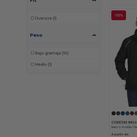
Fit
-73%
Oversize
(1)
Peso
Bajo gramaje
(10)
Medio
(1)
CORE365 882
A partir de: