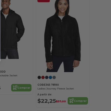
30DD
ckable Jacket
CORE365 78190
6
Comprar
Ladies Journey Fleece Jacket
A partir de:
$22,25
Comprar
$37,00