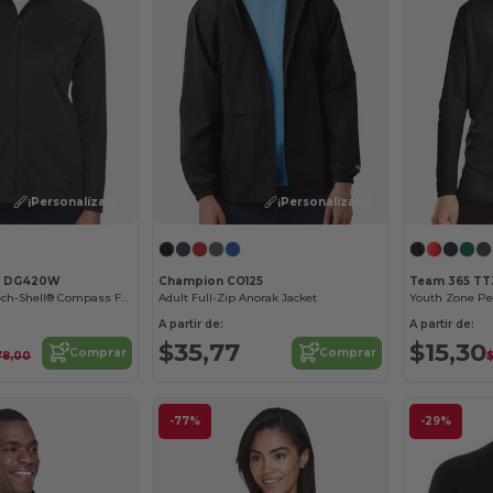
¡Personalízalo!
¡Personalízalo!
s DG420W
Champion CO125
Team 365 TT
Ladies Stretch Tech-Shell® Compass Full-Zip
Adult Full-Zip Anorak Jacket
Youth Zone Pe
A partir de:
A partir de:
$35,77
$15,30
Comprar
Comprar
78,00
-77%
-29%