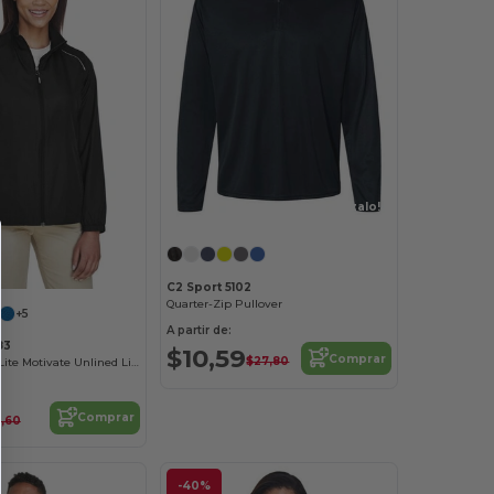
¡Personalízalo!
C2 Sport 5102
Quarter-Zip Pullover
+5
A partir de:
83
$10,59
Comprar
$27,80
Ladies Techno Lite Motivate Unlined Lightweight Jacket
Comprar
1,60
-40%