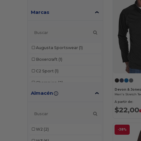
Marcas
Augusta Sportswear
(1)
Boxercraft
(1)
C2 Sport
(1)
Champion
(2)
Devon & Jone
Almacén
Core365
(17)
A partir de:
Devon & Jones
(7)
$22,00
Dri Duck
(5)
W2
(2)
Marmot
(1)
-38%
W3
(6)
Nautica
(5)