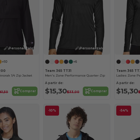
¡Personalízalo!
¡Personalízalo!
+10
+6
200
Team 365 TT31
Team 365 TT
norak 1/4 Zip Jacket
Men's Zone Performance Quarter-Zip
Ladies Zone P
A partir de:
A partir de:
$15,30
$15,30
Comprar
Comprar
61,50
$33,00
-10%
-54%