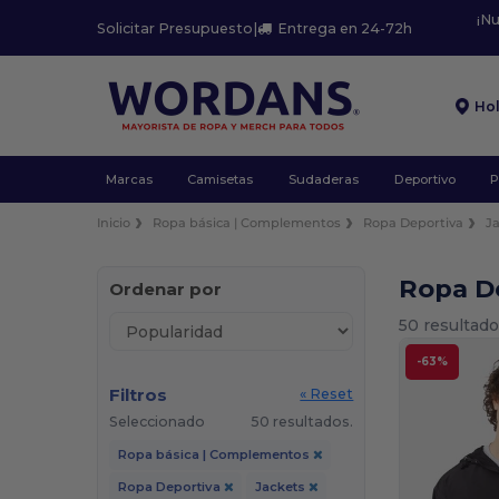
¡N
Solicitar Presupuesto
|
Entrega en 24-72h
Ho
Marcas
Camisetas
Sudaderas
Deportivo
P
Inicio
Ropa básica | Complementos
Ropa Deportiva
J
Ropa D
Ordenar por
50 resultado
-63%
Filtros
« Reset
Seleccionado
50 resultados.
Ropa básica | Complementos
Ropa Deportiva
Jackets