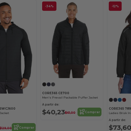
-34%
-12%
CORE365 CE700
Men's Prevail Packable Puffer Jacket
A partir de:
f SWCJ600
CORE365 781
$40,23
Comprar
$61,00
Jacket
Ladies Brisk I
A partir de:
$73,6
Comprar
$129,00