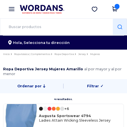
×
App de Wordans
Descargar app
¡Mejores precios en app!
Hola,
Selecciona tu dirección
Inicio
Ropa básica | Complementos
Ropa Deportiva
Jersey
Mujeres
Ropa Deportiva Jersey Mujeres Amarillo
al por mayor y al por
menor
Ordenar por
Filtrar
✓
4 resultados.
+6
Augusta Sportswear 4794
Ladies Attain Wicking Sleeveless Jersey