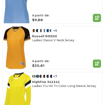
A partir de:
$9,88
+6
Russell R01X3X
Ladies Classic V Neck Jersey
A partir de:
$30,81
+7
HighFive 342242
Ladies Tru Hit Tri Color Long Sleeve Jersey