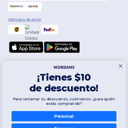
Métodos de envío
¡Tienes $10
de descuento!
Síguenos
Para reclamar tu descuento, cuéntanos: ¿para quién
estás comprando?
Personal
2026. Todos los derechos reservados
👋
Hola
Términos y Condiciones
|
Política de personalización
|
Política de
Si tienes dudas o preguntas,
Privacidad
|
Política de Cookies
|
Mapa del sitio