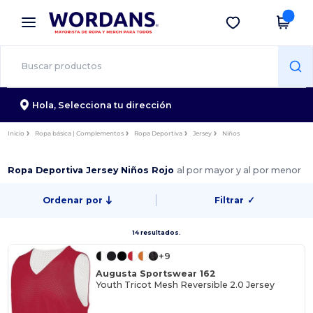
×
App de Wordans
Descargar app
¡Mejores precios en app!
Hola,
Selecciona tu dirección
Inicio
Ropa básica | Complementos
Ropa Deportiva
Jersey
Niños
Ropa Deportiva Jersey Niños Rojo
al por mayor y al por menor
Ordenar por
Filtrar
✓
14 resultados.
+9
Augusta Sportswear 162
Youth Tricot Mesh Reversible 2.0 Jersey