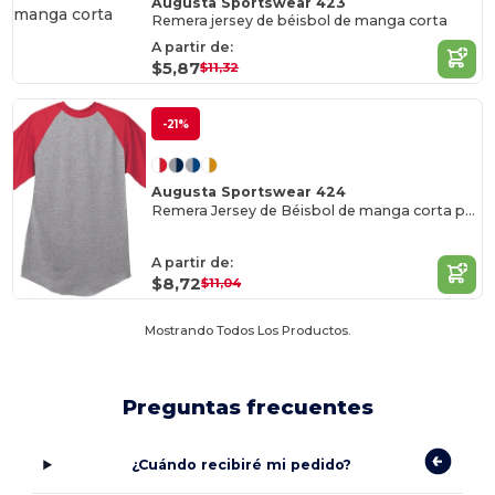
Augusta Sportswear 423
Remera jersey de béisbol de manga corta
A partir de:
$5,87
$11,32
-21%
Augusta Sportswear 424
Remera Jersey de Béisbol de manga corta para jóvenes
A partir de:
$8,72
$11,04
Mostrando Todos Los Productos.
Preguntas frecuentes
¿Cuándo recibiré mi pedido?