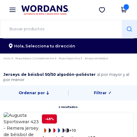
×
App de Wordans
Descargar app
¡Mejores precios en app!
Hola,
Selecciona tu dirección
Inicio
Ropa básica | Complementos
Ropa Deportiva
Jerseys de béisbol
Jerseys de béisbol 50/50 algodón-poliéster
al por mayor y al
por menor
Ordenar por
Filtrar
✓
2 resultados.
-48%
+10