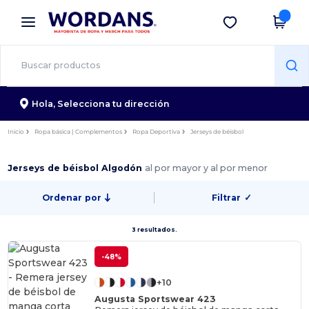
×
App de Wordans
Descargar app
¡Mejores precios en app!
Hola,
Selecciona tu dirección
Inicio
Ropa básica | Complementos
Ropa Deportiva
Jerseys de béisbol
Jerseys de béisbol Algodón
al por mayor y al por menor
Ordenar por
Filtrar
✓
3 resultados.
-48%
+10
Augusta Sportswear 423