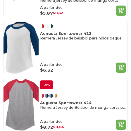
Remera jersey de béisbol de manga corta
A partir de:
$5,87
$11,32
Augusta Sportswear 422
Remera Jersey de béisbol para niños pequeños
A partir de:
$6,32
-21%
Augusta Sportswear 424
Remera Jersey de Béisbol de manga corta para jóvenes
A partir de:
$8,72
$11,04