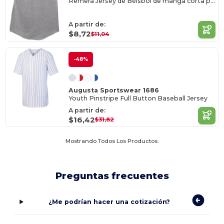
Remera Jersey de Béisbol de manga corta para jóvenes
A partir de:
$8,72
$11,04
-48%
Augusta Sportswear 1686
Youth Pinstripe Full Button Baseball Jersey
A partir de:
$16,42
$31,82
Mostrando Todos Los Productos.
Preguntas frecuentes
¿Me podrían hacer una cotización?