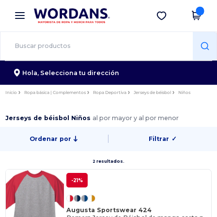
×
App de Wordans
Descargar app
¡Mejores precios en app!
Hola,
Selecciona tu dirección
Inicio
Ropa básica | Complementos
Ropa Deportiva
Jerseys de béisbol
Niños
Jerseys de béisbol Niños
al por mayor y al por menor
Ordenar por
Filtrar
✓
2 resultados.
-21%
Augusta Sportswear 424