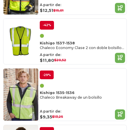
A partir de:
$12,51
$15,01
-42%
Kishigo 1537-1538
Chaleco Economy Clase 2 con doble bolsillo y cremallera
A partir de:
$11,80
$20,52
-29%
Kishigo 1535-1536
Chaleco Breakaway de un bolsillo
A partir de:
$9,35
$13,25