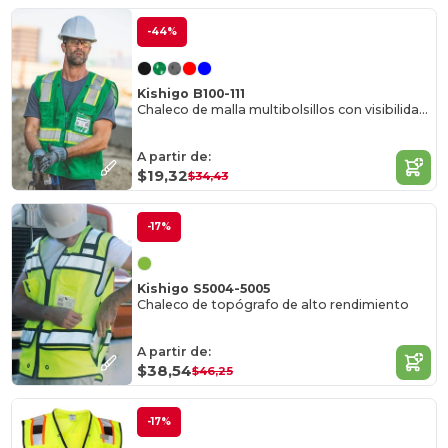
-44%
Kishigo B100-111
Chaleco de malla multibolsillos con visibilidad mejorada Serie EV
A partir de:
$19,32
$34,43
-17%
Kishigo S5004-5005
Chaleco de topógrafo de alto rendimiento
A partir de:
$38,54
$46,25
-17%