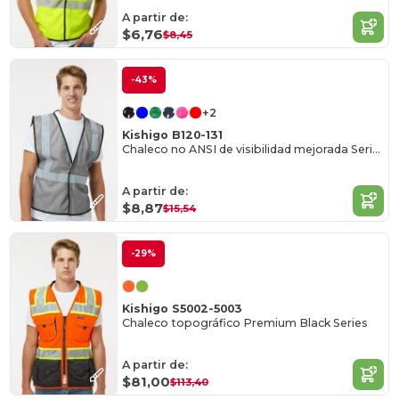
A partir de:
$6,76
$8,45
-43%
+2
Kishigo B120-131
Chaleco no ANSI de visibilidad mejorada Serie EV
A partir de:
$8,87
$15,54
-29%
Kishigo S5002-5003
Chaleco topográfico Premium Black Series
A partir de:
$81,00
$113,40