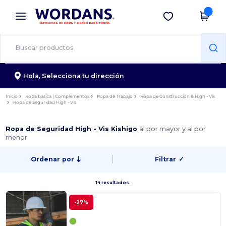
×
App de Wordans
Descargar app
¡Mejores precios en app!
Hola,
Selecciona tu dirección
Inicio
Ropa básica | Complementos
Ropa de Trabajo
Ropa de Construcción & High - Vis
Ropa de Seguridad High - Vis
Ropa de Seguridad High - Vis Kishigo
al por mayor y al por
menor
Ordenar por
Filtrar
✓
14 resultados.
-27%