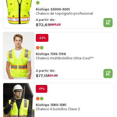
Kishigo S5000-5001
Chaleco de topógrafo profesional
A partir de:
$72,69
$87,23
-22%
Kishigo 1195-1196
Chaleco multibolsillos Ultra-Cool™
A partir de:
$17,15
$21,95
-17%
Kishigo 1580-1581
Chaleco 6 bolsillos Clase 2