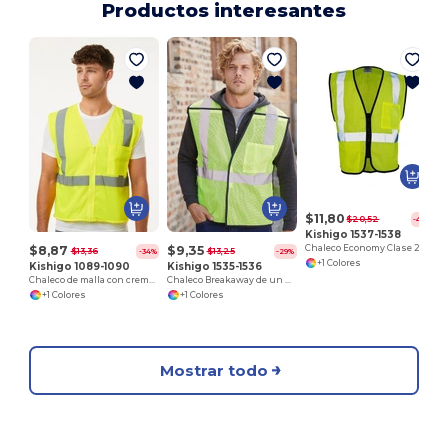
Productos interesantes
$11,80
$20,52
-42%
Kishigo 1537-1538
$8,87
$9,35
Chaleco Economy Clase 2 con doble bolsillo y cremallera
$13,36
$13,25
-34%
-29%
+1 Colores
Kishigo 1089-1090
Kishigo 1535-1536
Chaleco de malla con cremallera de un bolsillo
Chaleco Breakaway de un bolsillo
+1 Colores
+1 Colores
Mostrar todo