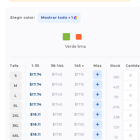
Elegir color:
Mostrar todo
+ 1
Verde lima
1-35
36-144
145 +
Más
Talla
Stock
Cantida
+
$
17.74
$
17.45
$
17.15
S
180
+
$
17.74
$
17.45
$
17.15
M
410
+
$
17.74
$
17.45
$
17.15
L
711
+
$
17.74
$
17.45
$
17.15
XL
476
+
$
18.11
$
17.81
$
17.50
2XL
238
+
$
18.11
$
17.81
$
17.50
3XL
120
+
$
18.11
$
17.81
$
17.50
4XL
12