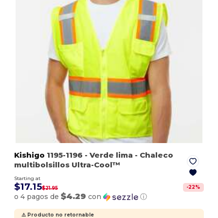
Kishigo
1195-1196
- Verde lima
- Chaleco
multibolsillos Ultra-Cool™
Starting at
$17.15
-
22
%
$21.95
$4.29
o 4 pagos de
con
ⓘ
⚠️ Producto no retornable