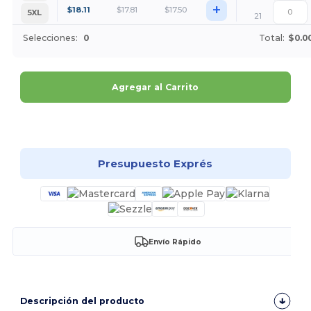
+
$
18.11
$
17.81
$
17.50
5XL
21
Selecciones:
0
Total:
$0.0
Agregar al Carrito
¡Personalízalo!
Presupuesto Exprés
Envío Rápido
Descripción del producto