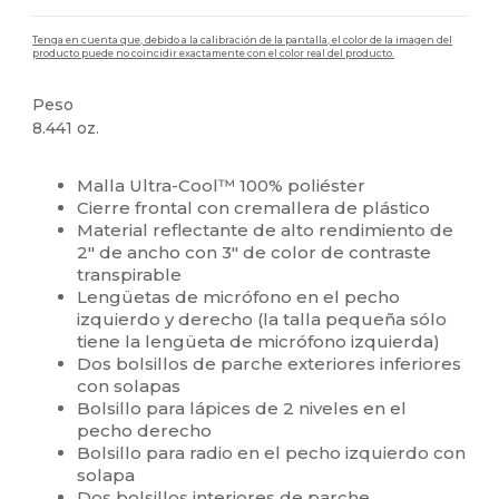
Tenga en cuenta que, debido a la calibración de la pantalla, el color de la imagen del
producto puede no coincidir exactamente con el color real del producto.
Peso
8.441 oz.
Personalizable
Malla Ultra-Cool™ 100% poliéster
Cierre frontal con cremallera de plástico
Material reflectante de alto rendimiento de
2" de ancho con 3" de color de contraste
transpirable
Lengüetas de micrófono en el pecho
izquierdo y derecho (la talla pequeña sólo
tiene la lengüeta de micrófono izquierda)
Dos bolsillos de parche exteriores inferiores
con solapas
Bolsillo para lápices de 2 niveles en el
pecho derecho
Bolsillo para radio en el pecho izquierdo con
solapa
Dos bolsillos interiores de parche