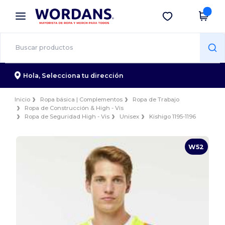
×
App de Wordans
Descargar app
¡Mejores precios en app!
Hola,
Selecciona tu dirección
Inicio
Ropa básica | Complementos
Ropa de Trabajo
Ropa de Construcción & High - Vis
Ropa de Seguridad High - Vis
Unisex
Kishigo 1195-1196
W52