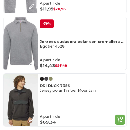
A partir de:
$11,95
$20,98
-39%
Jerzees sudadera polar con cremallera de 1/4 para hombre
Egotier 4528
A partir de:
$14,43
$23,48
DRI DUCK 7356
Jersey polar Timber Mountain
A partir de:
$69,34