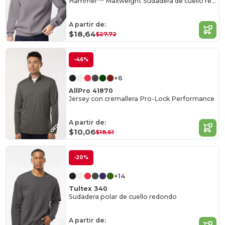
Hammer™ Maxweight Sudadera de cuello redondo
A partir de:
$18,64
$27,72
-46%
+6
AllPro 41870
Jersey con cremallera Pro-Lock Performance
A partir de:
$10,06
$18,61
-20%
+14
Tultex 340
Sudadera polar de cuello redondo
A partir de: