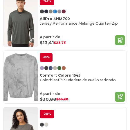
-43%
AllPro 4HM700
Jersey Performance Mélange Quarter-Zip
A partir de:
$13,41
$23,73
-19%
Comfort Colors 1545
Colorblast™ Sudadera de cuello redondo
A partir de:
$30,88
$38,28
-20%