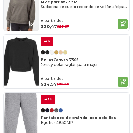
MV Sport W22712
Sudadera de cuello redondo de vellón afelpado para mujer
A partir de:
$20,47
$25,67
-4%
Bella+Canvas 7505
Jersey polar raglán para mujer
A partir de:
$24,57
$25,66
-43%
Pantalones de chándal con bolsillos
Egotier 4850MP