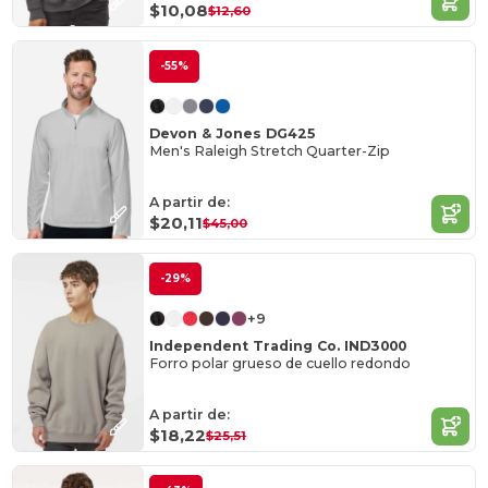
$10,08
$12,60
-55%
Devon & Jones DG425
Men's Raleigh Stretch Quarter-Zip
A partir de:
$20,11
$45,00
-29%
+9
Independent Trading Co. IND3000
Forro polar grueso de cuello redondo
A partir de:
$18,22
$25,51