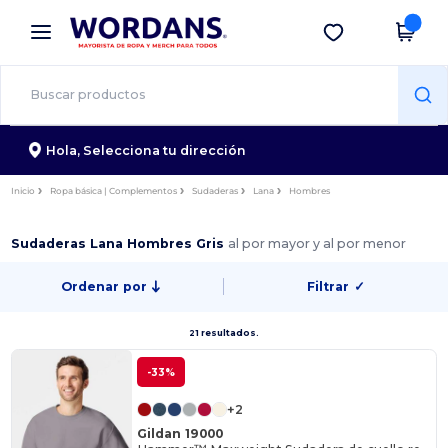
×
App de Wordans
Descargar app
¡Mejores precios en app!
Hola,
Selecciona tu dirección
Inicio
Ropa básica | Complementos
Sudaderas
Lana
Hombres
Sudaderas Lana Hombres Gris
al por mayor y al por menor
Ordenar por
Filtrar
✓
21 resultados.
-33%
+2
Gildan 19000