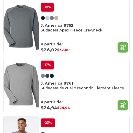
-19%
J. America 8752
Sudadera Apex Fleece Crewneck
A partir de:
$26,02
$32,00
-17%
J. America 8761
Sudadera de cuello redondo Element Fleece
A partir de:
$24,94
$29,96
-23%