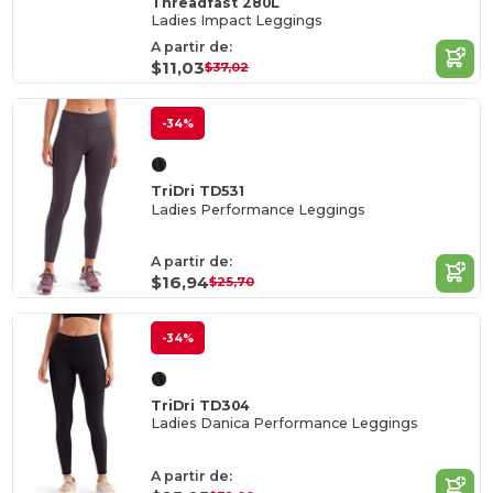
Threadfast 280L
Ladies Impact Leggings
A partir de:
$11,03
$37,02
-34%
TriDri TD531
Ladies Performance Leggings
A partir de:
$16,94
$25,70
-34%
TriDri TD304
Ladies Danica Performance Leggings
A partir de: