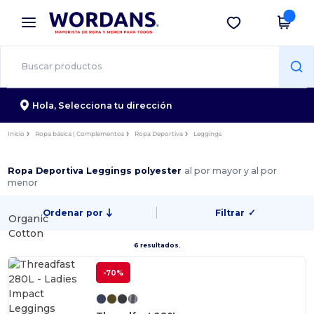
×
App de Wordans
Descargar app
¡Mejores precios en app!
Hola,
Selecciona tu dirección
Inicio
Ropa básica | Complementos
Ropa Deportiva
Leggings
Ropa Deportiva Leggings polyester
al por mayor y al por
menor
Ordenar por
Filtrar
✓
Organic
Cotton
6 resultados.
-70%