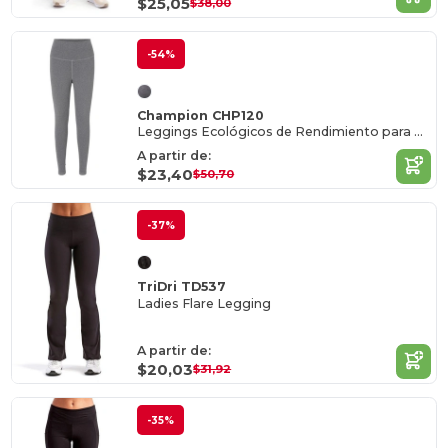
$25,05
$38,00
-54%
Champion CHP120
Leggings Ecológicos de Rendimiento para Mujer
A partir de:
$23,40
$50,70
-37%
TriDri TD537
Ladies Flare Legging
A partir de:
$20,03
$31,92
-35%