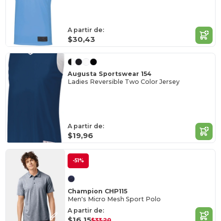
A partir de:
$30,43
Augusta Sportswear 154
Ladies Reversible Two Color Jersey
A partir de:
$19,96
-51%
Champion CHP115
Men's Micro Mesh Sport Polo
A partir de:
$16,15
$33,20