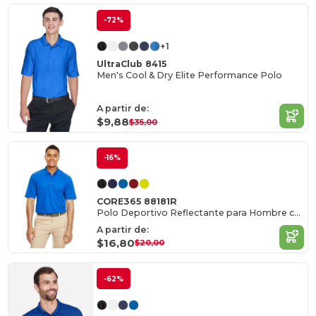
-72%
+1
UltraClub 8415
Men's Cool & Dry Elite Performance Polo
A partir de:
$9,88
$35,00
-16%
CORE365 88181R
Polo Deportivo Reflectante para Hombre con Protección UV
A partir de:
$16,80
$20,00
-62%