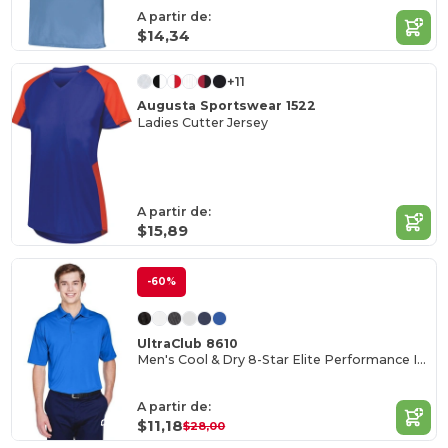
A partir de:
$14,34
+11
Augusta Sportswear 1522
Ladies Cutter Jersey
A partir de:
$15,89
-60%
UltraClub 8610
Men's Cool & Dry 8-Star Elite Performance Interlock Polo
A partir de:
$11,18
$28,00