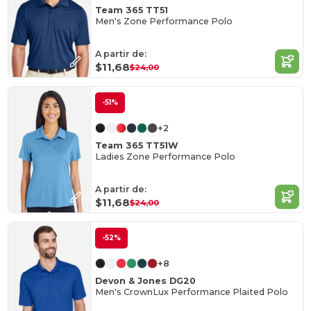
Team 365 TT51
Men's Zone Performance Polo
A partir de:
$11,68
$24,00
-51%
+2
Team 365 TT51W
Ladies Zone Performance Polo
A partir de:
$11,68
$24,00
-52%
+8
Devon & Jones DG20
Men's CrownLux Performance Plaited Polo