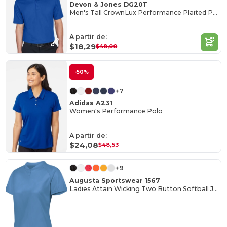
Devon & Jones DG20T
Men's Tall CrownLux Performance Plaited Polo
A partir de:
$18,29
$48,00
-50%
+7
Adidas A231
Women's Performance Polo
A partir de:
$24,08
$48,53
+9
Augusta Sportswear 1567
Ladies Attain Wicking Two Button Softball Jersey