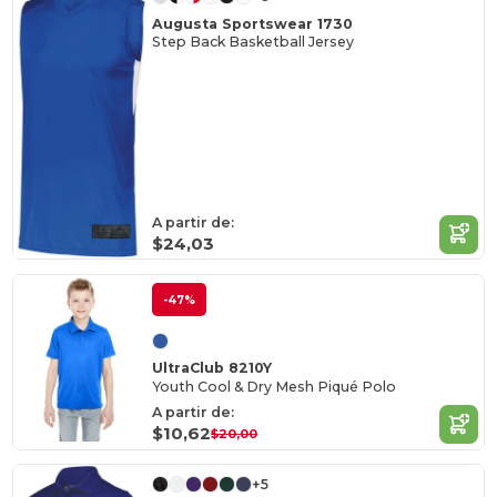
Augusta Sportswear 1730
Step Back Basketball Jersey
A partir de:
$24,03
-47%
UltraClub 8210Y
Youth Cool & Dry Mesh Piqué Polo
A partir de:
$10,62
$20,00
+5