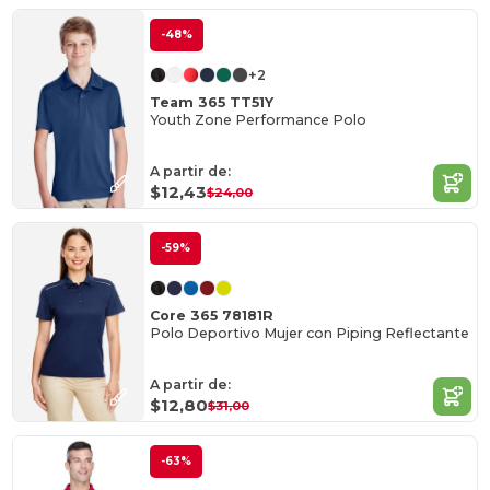
-48%
+2
Team 365 TT51Y
Youth Zone Performance Polo
A partir de:
$12,43
$24,00
-59%
Core 365 78181R
Polo Deportivo Mujer con Piping Reflectante
A partir de:
$12,80
$31,00
-63%