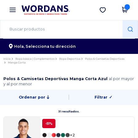
×
App de Wordans
Descargar app
¡Mejores precios en app!
Hola,
Selecciona tu dirección
Inicio
Ropa básica | Complementos
Ropa Deportiva
Polos & Camisetas Deportivas
Manga Corta
Polos & Camisetas Deportivas Manga Corta Azul
al por mayor
y al por menor
Ordenar por
Filtrar
✓
31 resultados.
-51%
+2