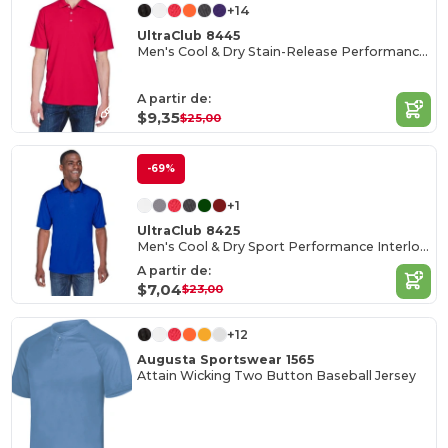
+14
UltraClub 8445
Men's Cool & Dry Stain-Release Performance Polo
A partir de:
$9,35
$25,00
-69%
+1
UltraClub 8425
Men's Cool & Dry Sport Performance Interlock Polo
A partir de:
$7,04
$23,00
+12
Augusta Sportswear 1565
Attain Wicking Two Button Baseball Jersey