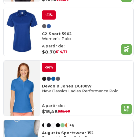
-41%
C2 Sport 5902
Women's Polo
A partir de:
$8,70
$14,71
-56%
Devon & Jones DG100W
New Classics Ladies Performance Polo
A partir de:
$15,48
$35,00
+8
Augusta Sportswear 152