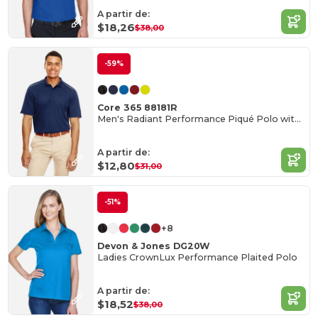
A partir de:
$18,26
$38,00
-59%
Core 365 88181R
Men's Radiant Performance Piqué Polo with Reflective Piping
A partir de:
$12,80
$31,00
-51%
+8
Devon & Jones DG20W
Ladies CrownLux Performance Plaited Polo
A partir de:
$18,52
$38,00