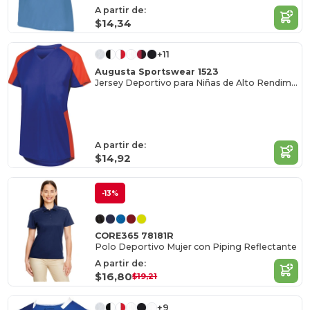
A partir de:
$14,34
+11
Augusta Sportswear 1523
Jersey Deportivo para Niñas de Alto Rendimiento
A partir de:
$14,92
-13%
CORE365 78181R
Polo Deportivo Mujer con Piping Reflectante
A partir de:
$16,80
$19,21
+9