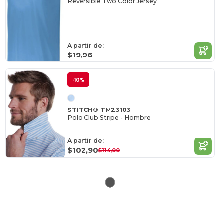
Reversible Two Color Jersey
A partir de:
$19,96
-10%
STITCH® TM23103
Polo Club Stripe - Hombre
A partir de:
$102,90
$114,00