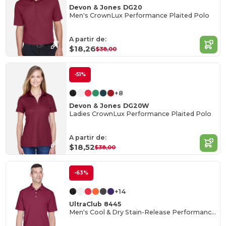
Devon & Jones DG20
Men's CrownLux Performance Plaited Polo
A partir de:
$18,26
$38,00
-51%
+8
Devon & Jones DG20W
Ladies CrownLux Performance Plaited Polo
A partir de:
$18,52
$38,00
-63%
+14
UltraClub 8445
Men's Cool & Dry Stain-Release Performance Polo