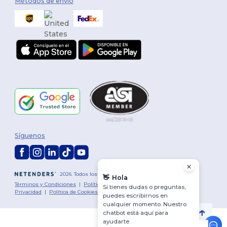
Métodos de envío
Síguenos
2026. Todos los derechos reservados
👋
Hola
Términos y Condiciones
|
Política de personalización
|
Política de
Si tienes dudas o preguntas,
Privacidad
|
Política de Cookies
|
Mapa del sitio
puedes escribirnos en
cualquier momento. Nuestro
chatbot está aquí para
ayudarte.