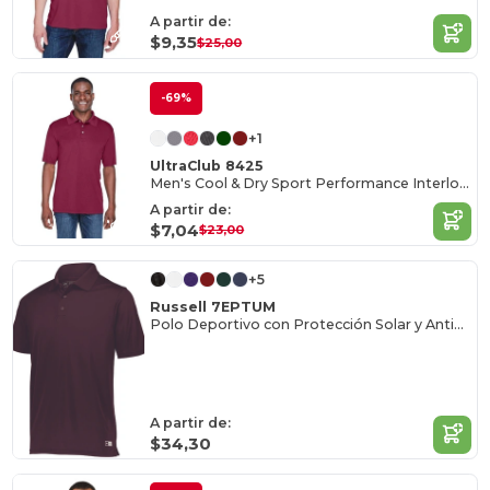
A partir de:
$9,35
$25,00
-69%
+1
UltraClub 8425
Men's Cool & Dry Sport Performance Interlock Polo
A partir de:
$7,04
$23,00
+5
Russell 7EPTUM
Polo Deportivo con Protección Solar y Antiodor
A partir de:
$34,30