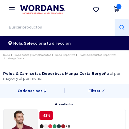
×
App de Wordans
Descargar app
¡Mejores precios en app!
Hola,
Selecciona tu dirección
Inicio
Ropa básica | Complementos
Ropa Deportiva
Polos & Camisetas Deportivas
Manga Corta
Polos & Camisetas Deportivas Manga Corta Borgoña
al por
mayor y al por menor
Ordenar por
Filtrar
✓
6 resultados.
-52%
+8