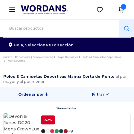
×
App de Wordans
Descargar app
¡Mejores precios en app!
Hola,
Selecciona tu dirección
Inicio
Ropa básica | Complementos
Ropa Deportiva
Polos & Camisetas Deportivas
Manga Corta
Polos & Camisetas Deportivas Manga Corta de Punto
al por
mayor y al por menor
Ordenar por
Filtrar
✓
14 resultados.
-52%
+8