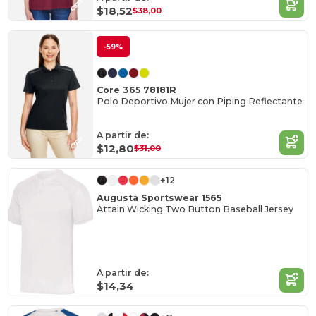
$18,52
$38,00
-59%
Core 365 78181R
Polo Deportivo Mujer con Piping Reflectante
A partir de:
$12,80
$31,00
+12
Augusta Sportswear 1565
Attain Wicking Two Button Baseball Jersey
A partir de:
$14,34