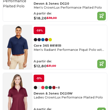
Devon & Jones DG20
Men's CrownLux Performance Plaited Polo
A partir de:
$18,26
$38,00
-59%
Core 365 88181R
Men's Radiant Performance Piqué Polo with Reflective Piping
A partir de:
$12,80
$31,00
-51%
+8
Devon & Jones DG20W
Ladies CrownLux Performance Plaited Polo
A partir de: