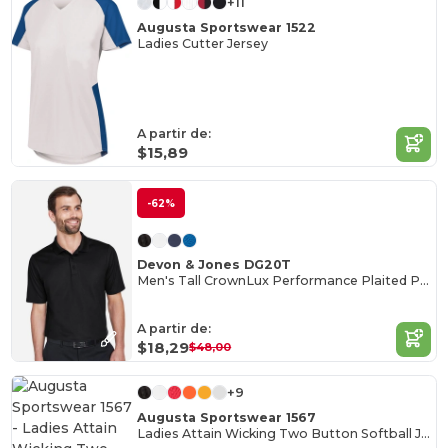
+11
Augusta Sportswear 1522
Ladies Cutter Jersey
A partir de:
$15,89
-62%
Devon & Jones DG20T
Men's Tall CrownLux Performance Plaited Polo
A partir de:
$18,29
$48,00
+9
Augusta Sportswear 1567
Ladies Attain Wicking Two Button Softball Jersey