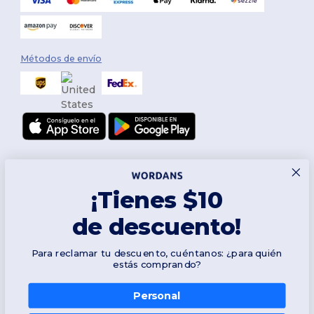
Métodos de envío
¡Tienes $10
de descuento!
Síguenos
Para reclamar tu descuento, cuéntanos: ¿para quién
estás comprando?
Personal
2026. Todos los derechos reservados
Términos y Condiciones
|
Política de personalización
|
Política de