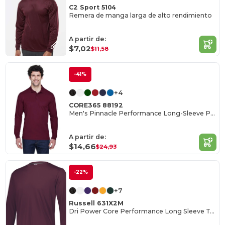
C2 Sport 5104
Remera de manga larga de alto rendimiento
A partir de:
$7,02
$11,58
-41%
+4
CORE365 88192
Men's Pinnacle Performance Long-Sleeve Piqué Polo
A partir de:
$14,66
$24,93
-22%
+7
Russell 631X2M
Dri Power Core Performance Long Sleeve Tee