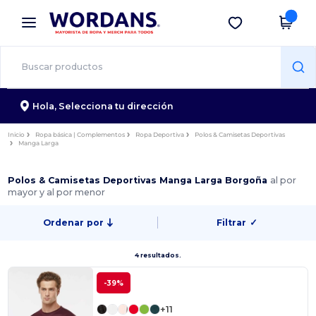
×
App de Wordans
Descargar app
¡Mejores precios en app!
Hola,
Selecciona tu dirección
Inicio
Ropa básica | Complementos
Ropa Deportiva
Polos & Camisetas Deportivas
Manga Larga
Polos & Camisetas Deportivas Manga Larga Borgoña
al por
mayor y al por menor
Ordenar por
Filtrar
✓
4 resultados.
-39%
+11