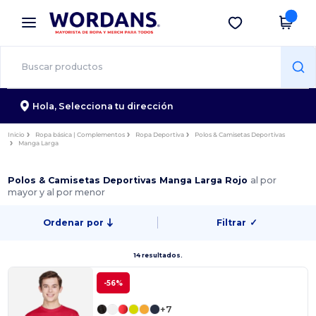
×
App de Wordans
Descargar app
¡Mejores precios en app!
Hola,
Selecciona tu dirección
Inicio
Ropa básica | Complementos
Ropa Deportiva
Polos & Camisetas Deportivas
Manga Larga
Polos & Camisetas Deportivas Manga Larga Rojo
al por
mayor y al por menor
Ordenar por
Filtrar
✓
14 resultados.
-56%
+7