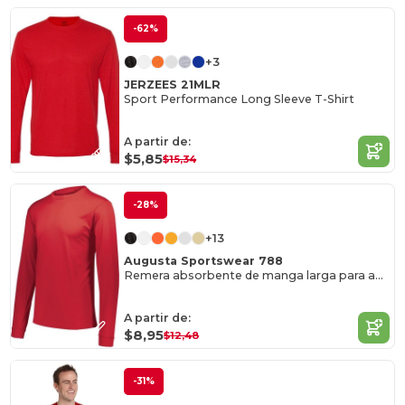
-62%
+3
JERZEES 21MLR
Sport Performance Long Sleeve T-Shirt
A partir de:
$5,85
$15,34
-28%
+13
Augusta Sportswear 788
Remera absorbente de manga larga para adultos
A partir de:
$8,95
$12,48
-31%