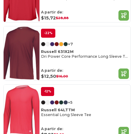
A partir de:
$15,72
$28,88
-22%
+7
Russell 631X2M
Dri Power Core Performance Long Sleeve Tee
A partir de:
$12,50
$16,00
-12%
+5
Russell 64LTTM
Essential Long Sleeve Tee
A partir de: