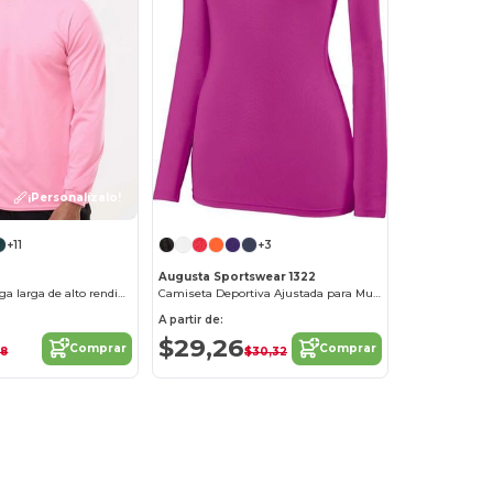
¡Personalízalo!
+11
+3
Augusta Sportswear 1322
Remera de manga larga de alto rendimiento
Camiseta Deportiva Ajustada para Mujeres
A partir de:
$29,26
Comprar
Comprar
58
$30,32