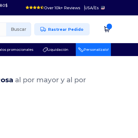
 80$
Over 10k+ Reviews
USA
/
Es
Buscar
Rastrear Pedido
los promocionales
Liquidación
¡Personalízalo!
Rosa
al por mayor y al por