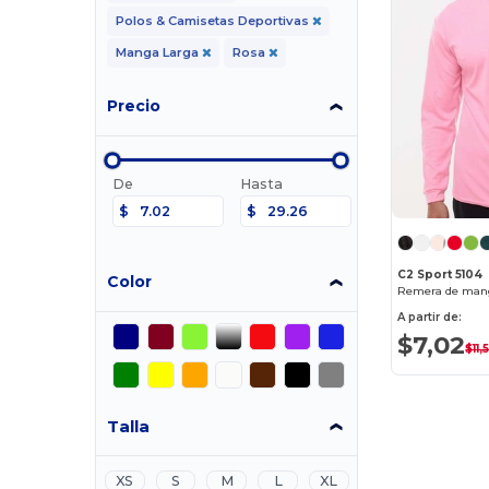
Polos & Camisetas Deportivas
Manga Larga
Rosa
Precio
De
Hasta
$
$
C2 Sport 5104
Color
A partir de:
$7,02
$11,
Talla
XS
S
M
L
XL