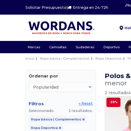
¡N
Solicitar Presupuesto
|
Entrega en 24-72h
Ho
Marcas
Camisetas
Sudaderas
Deportivo
P
Inicio
Ropa básica | Complementos
Ropa Deportiva
P
Polos 
Ordenar por
menor
2 resultados
-39%
Filtros
« Reset
Seleccionado
2 resultados.
Ropa básica | Complementos
Ropa Deportiva