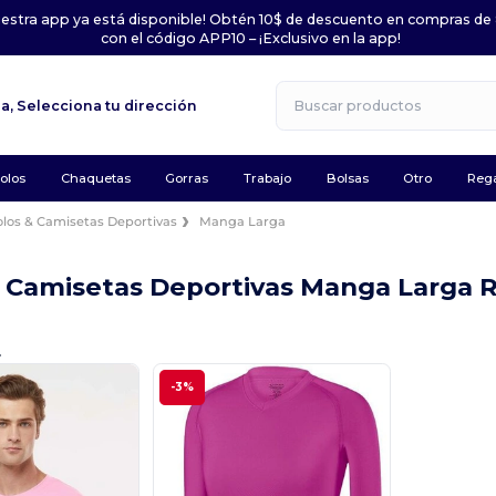
uestra app ya está disponible! Obtén 10$ de descuento en compras de
con el código APP10 – ¡Exclusivo en la app!
la,
Selecciona tu dirección
olos
Chaquetas
Gorras
Trabajo
Bolsas
Otro
Rega
olos & Camisetas Deportivas
Manga Larga
& Camisetas Deportivas Manga Larga 
.
-3%