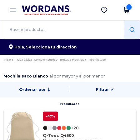
×
App de Wordans
Descargar app
¡Mejores precios en app!
Hola,
Selecciona tu dirección
Inicio
Ropa básica | Complementos
Bolsas & Mochilas
Mochila saco
Mochila saco Blanco
al por mayor y al por menor
Ordenar por
Filtrar
✓
7 resultados.
-47%
+20
Q-Tees Q4500