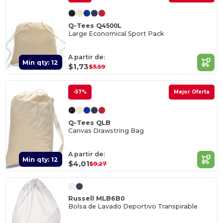
Q-Tees Q4500L
Large Economical Sport Pack
A partir de:
Min qty: 12
$1,73
$3,59
-57%
Mejor Oferta
Q-Tees QLB
Canvas Drawstring Bag
A partir de:
Min qty: 12
$4,01
$9,27
Russell MLB6B0
Bolsa de Lavado Deportivo Transpirable