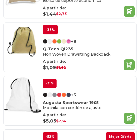
Bolsa de deporte económica
A partir de:
$1,44
$2,73
-33%
+8
Q-Tees Q1235
Non Woven Drawstring Backpack
A partir de:
$1,09
$1,62
-31%
+3
Augusta Sportswear 1905
Mochila con cordón de ajuste
A partir de:
$5,05
$7,34
-52%
Mejor Oferta