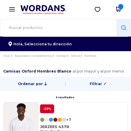
×
App de Wordans
Descargar app
¡Mejores precios en app!
Hola,
Selecciona tu dirección
Inicio
Ropa básica | Complementos
Camisas
Oxford
Hombres
Camisas Oxford Hombres Blanco
al por mayor y al por menor
Ordenar por
Filtrar
✓
5 resultados.
-29%
+7
JERZEES 437R