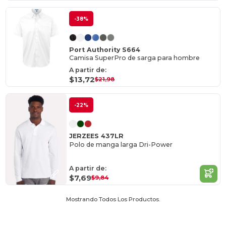
-38%
Port Authority S664
Camisa SuperPro de sarga para hombre
A partir de:
$13,72
$21,98
-22%
JERZEES 437LR
Polo de manga larga Dri-Power
A partir de:
$7,69
$9,84
Mostrando Todos Los Productos.