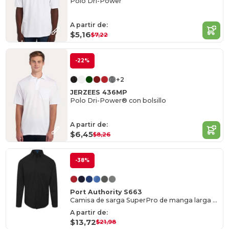
Polo Dri-Power
A partir de:
$5,16
$7,22
-22%
+2
JERZEES 436MP
Polo Dri-Power® con bolsillo
A partir de:
$6,45
$8,26
-38%
Port Authority S663
Camisa de sarga SuperPro de manga larga para hombre
A partir de:
$13,72
$21,98