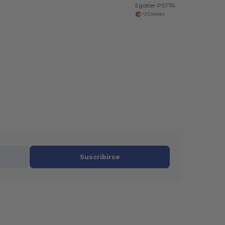
Egotier PST74
+2 Colores
Suscribirse