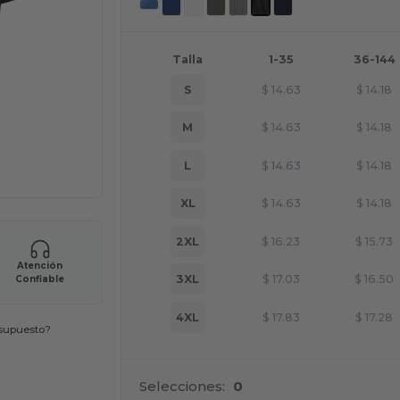
Talla
1-35
36-144
S
$
14.63
$
14.18
M
$
14.63
$
14.18
L
$
14.63
$
14.18
XL
$
14.63
$
14.18
2XL
$
16.23
$
15.73
Atención
3XL
$
17.03
$
16.50
Confiable
4XL
$
17.83
$
17.28
esupuesto?
Selecciones:
0