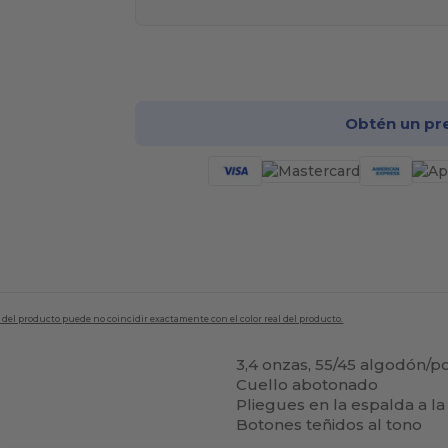
¡Pe
Obtén un pr
en del producto puede no coincidir exactamente con el color real del producto.
3,4 onzas, 55/45 algodón/po
Cuello abotonado
Pliegues en la espalda a l
Botones teñidos al tono