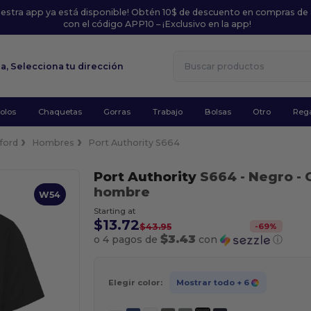
uestra app ya está disponible! Obtén 10$ de descuento en compras de
con el código APP10 – ¡Exclusivo en la app!
la,
Selecciona tu dirección
olos
Chaquetas
Gorras
Trabajo
Bolsas
Otro
Rega
ford
Hombres
Port Authority S664
Port Authority
S664
- Negro
- 
hombre
W54
Starting at
$13.72
-
69
%
$43.95
$3.43
o 4 pagos de
con
ⓘ
Elegir color:
Mostrar todo
+ 6