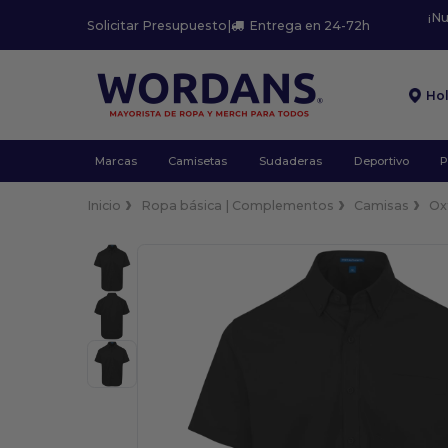
¡N
Solicitar Presupuesto
|
Entrega en 24-72h
Ho
Marcas
Camisetas
Sudaderas
Deportivo
P
Inicio
Ropa básica | Complementos
Camisas
Ox