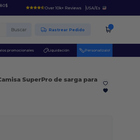
 80$
Over 10k+ Reviews
USA
/
Es
Buscar
Rastrear Pedido
los promocionales
Liquidación
¡Personalízalo!
Camisa SuperPro de sarga para