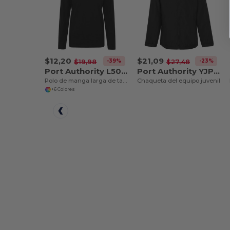
$12,20
$21,09
-39%
-23%
$19,98
$27,48
Port Authority L500LS
Port Authority YJP56
Polo de manga larga de tacto sedoso para mujer
Chaqueta del equipo juvenil
+6 Colores