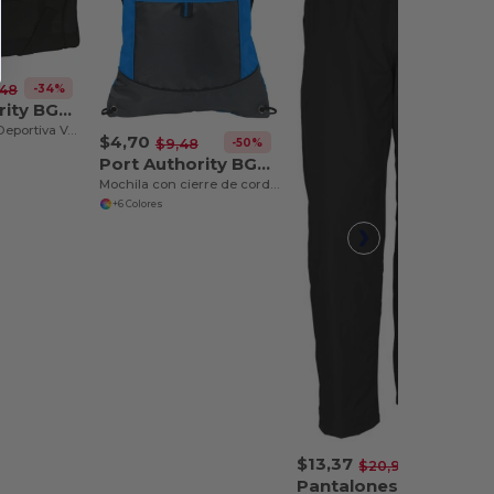
-34%
,48
Port Authority BG800
CIERRE - Bolsa Deportiva Voyager
$4,70
-50%
$9,48
Port Authority BG611
Mochila con cierre de cordón y bolsillo
+6 Colores
$13,37
-36%
$20,98
Pantalones cortaviento para hombre