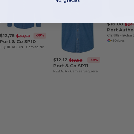
No, gracias
$16,08
$24
$12,75
-39%
$20,98
Port & Co SP10
+5 Colores
LIQUIDACIÓN - Camisa de mezclilla de manga larga para hombre
$12,12
-39%
$19,98
Port & Co SP11
REBAJA - Camisa vaquera para hombre de valor