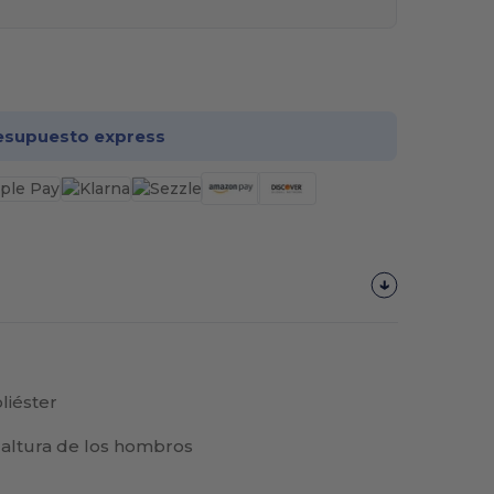
rsonalízalo!
esupuesto express
liéster
a altura de los hombros