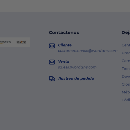
Contáctenos
Déj
Cliente
Cent
customerservice@wordans.com
Prec
Cami
Venta
sales@wordans.com
Tien
Dev
Rastreo de pedido
Glos
Mét
Cód