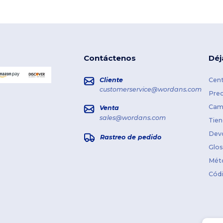
Contáctenos
Déj
Cliente
Cent
customerservice@wordans.com
Prec
Cami
Venta
sales@wordans.com
Tien
Dev
Rastreo de pedido
Glos
Mét
Cód