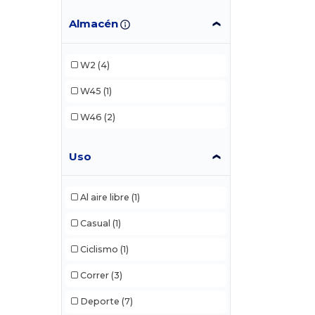
Almacén
W2
(4)
W45
(1)
W46
(2)
Uso
Al aire libre
(1)
Casual
(1)
Ciclismo
(1)
Correr
(3)
Deporte
(7)