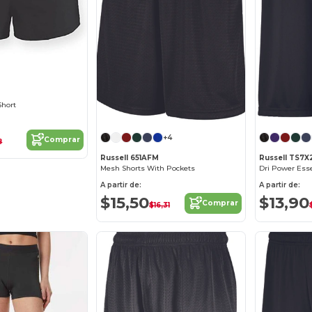
Short
+4
Comprar
8
Russell 651AFM
Russell TS7
Mesh Shorts With Pockets
A partir de:
A partir de:
$15,50
$13,90
Comprar
$16,31