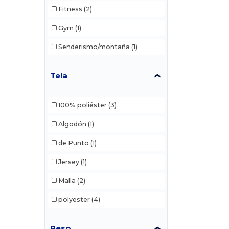
Fitness
(2)
Gym
(1)
Senderismo/montaña
(1)
Tela
100% poliéster
(3)
Algodón
(1)
de Punto
(1)
Jersey
(1)
Malla
(2)
polyester
(4)
Peso