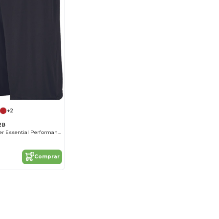
+2
2B
Youth Dri Power Essential Performance Short With Pockets
Comprar