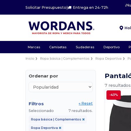
¡N
Solicitar Presupuesto
|
Entrega en 24-72h
Ho
Marcas
Camisetas
Sudaderas
Deportivo
P
Inicio
Ropa básica | Complementos
Ropa Deportiva
P
Pantal
Ordenar por
7 resultados
-43%
Filtros
« Reset
Seleccionado
7 resultados.
Ropa básica | Complementos
Ropa Deportiva