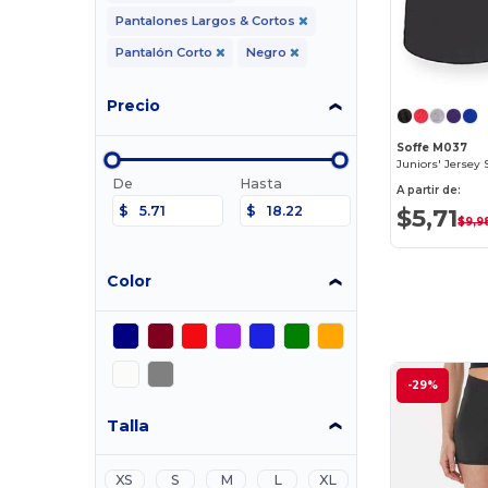
Pantalones Largos & Cortos
Pantalón Corto
Negro
Precio
Soffe M037
Juniors' Jersey 
De
Hasta
A partir de:
$5,71
$
$
$9,9
Color
-29%
Talla
XS
S
M
L
XL