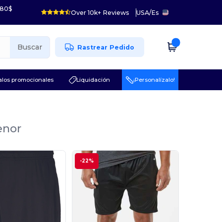
 80$
Over 10k+ Reviews
USA
/
Es
Buscar
Rastrear Pedido
los promocionales
Liquidación
¡Personalízalo!
enor
-22%