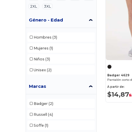
2XL
3XL
Género - Edad
Hombres
(3)
Mujeres
(1)
Niños
(3)
Unisex
(2)
Badger 4629
Marcas
A partir de:
$14,87
$
Badger
(2)
Russell
(4)
Soffe
(1)