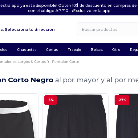
uestra app ya está disponible! Obtén 10$ de descuento en compras de
con el código APP10 – ¡Exclusivo en la app!
la,
Selecciona tu dirección
olos
Chaquetas
Gorras
Trabajo
Bolsas
Otro
Rega
antalones Largos & Cortos
Pantalón Corto
ón Corto Negro
al por mayor y al por m
.
-5%
-27%