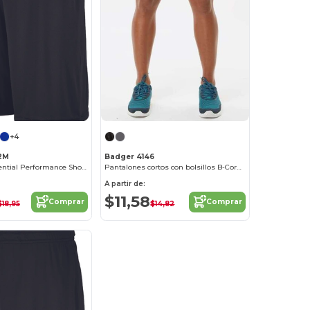
+4
X2M
Badger 4146
Dri Power Essential Performance Short With Pockets
Pantalones cortos con bolsillos B-Core 5
A partir de:
$11,58
Comprar
Comprar
$18,95
$14,82