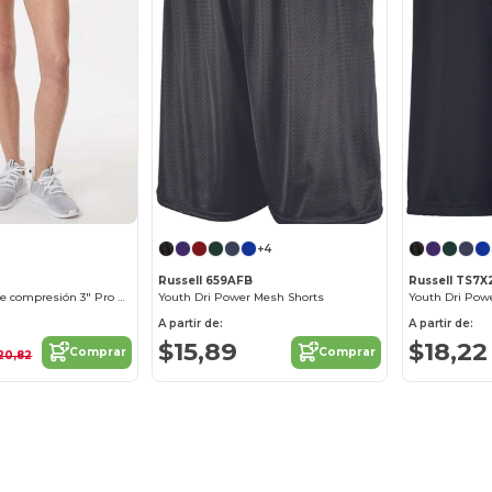
+4
Russell 659AFB
Russell TS7X
Pantalón corto de compresión 3" Pro para mujer
Youth Dri Power Mesh Shorts
A partir de:
A partir de:
$15,89
$18,22
Comprar
Comprar
20,82