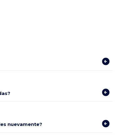
das?
bles nuevamente?