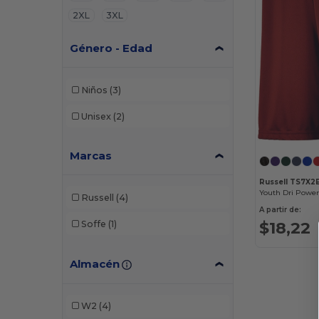
2XL
3XL
Género - Edad
Niños
(3)
Unisex
(2)
Marcas
Russell TS7X2
Russell
(4)
A partir de:
$18,22
Soffe
(1)
Almacén
W2
(4)