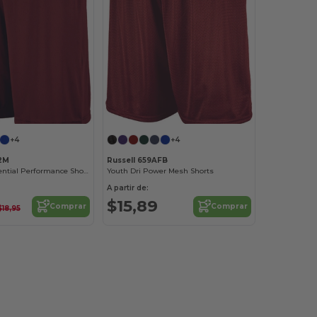
+4
+4
X2M
Russell 659AFB
Dri Power Essential Performance Short With Pockets
Youth Dri Power Mesh Shorts
A partir de:
$15,89
Comprar
Comprar
$18,95