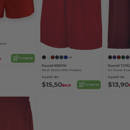
Short
+4
Comprar
8
Russell 651AFM
Russell TS7
Mesh Shorts With Pockets
A partir de:
A partir de:
$15,50
$13,90
Comprar
$16,31