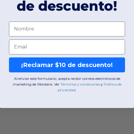
de descuento!
Nombre
Email
¡Reclamar $10 de descuento!
Al enviar este formulario, acepta recibir correos electrónicos de
marketing de Wordans. Ver
​
Términos y condiciones
​
y
​
Política de
privacidad
.