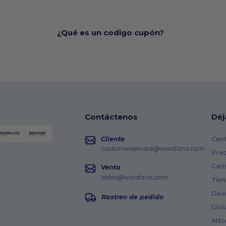
¿Qué es un codigo cupón?
Contáctenos
Déj
Cliente
Cent
customerservice@wordans.com
Prec
Cami
Venta
sales@wordans.com
Tien
Dev
Rastreo de pedido
Glos
Mét