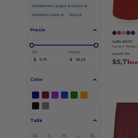
Pantalones Largos & Cortos
Pantalón Corto
Rojo
Precio
Soffe M037
Juniors' Jersey 
De
Hasta
A partir de:
$5,71
$
$
$9,9
Color
Talla
XS
S
M
L
XL