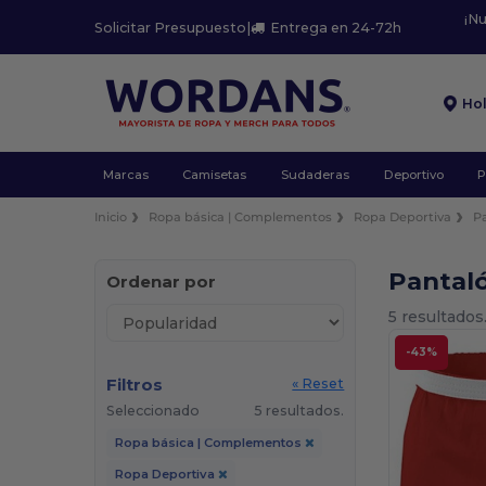
¡N
Solicitar Presupuesto
|
Entrega en 24-72h
Ho
Marcas
Camisetas
Sudaderas
Deportivo
P
Inicio
Ropa básica | Complementos
Ropa Deportiva
P
Pantal
Ordenar por
5 resultados
-43%
Filtros
« Reset
Seleccionado
5 resultados.
Ropa básica | Complementos
Ropa Deportiva