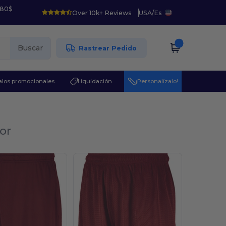
 80$
Over 10k+ Reviews
USA
/
Es
Buscar
Rastrear Pedido
los promocionales
Liquidación
¡Personalízalo!
or