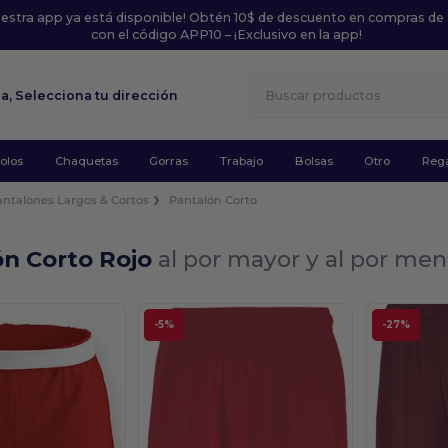
uestra app ya está disponible! Obtén 10$ de descuento en compras de
con el código APP10 – ¡Exclusivo en la app!
la,
Selecciona tu dirección
olos
Chaquetas
Gorras
Trabajo
Bolsas
Otro
Rega
antalones Largos & Cortos
Pantalón Corto
ón Corto Rojo
al por mayor y al por men
.
-5%
-27%