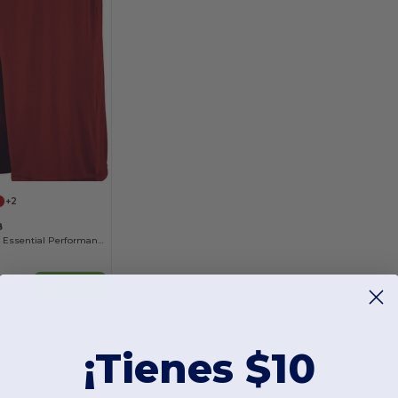
+2
B
Youth Dri Power Essential Performance Short With Pockets
Comprar
¡Tienes $10