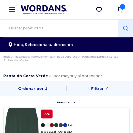
×
App de Wordans
Descargar app
¡Mejores precios en app!
Hola,
Selecciona tu dirección
Inicio
Ropa básica | Complementos
Ropa Deportiva
Pantalones Largos & Cortos
Pantalón Corto
Pantalón Corto Verde
al por mayor y al por menor
Ordenar por
Filtrar
✓
4 resultados.
-5%
+4
Russell 651AFM