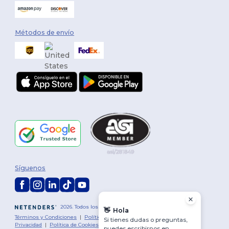
Métodos de envío
Síguenos
2026. Todos los derechos reservados
👋
Hola
Términos y Condiciones
|
Política de personalización
|
Política de
Si tienes dudas o preguntas,
Privacidad
|
Política de Cookies
|
Mapa del sitio
puedes escribirnos en