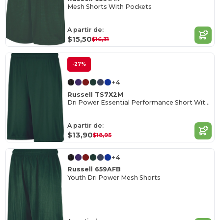
Mesh Shorts With Pockets
A partir de:
$15,50
$16,31
-27%
+4
Russell TS7X2M
Dri Power Essential Performance Short With Pockets
A partir de:
$13,90
$18,95
+4
Russell 659AFB
Youth Dri Power Mesh Shorts