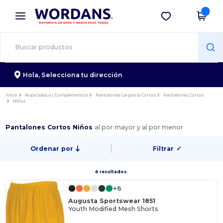
×
App de Wordans
Descargar app
¡Mejores precios en app!
Hola,
Selecciona tu dirección
Inicio
Ropa básica | Complementos
Pantalones Largos & Cortos
Pantalones Cortos
Niños
Pantalones Cortos Niños
al por mayor y al por menor
Ordenar por
Filtrar
✓
6 resultados.
+6
Augusta Sportswear 1851
Youth Modified Mesh Shorts