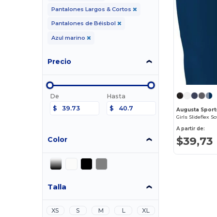
Pantalones Largos & Cortos
Pantalones de Béisbol
Azul marino
Precio
De
Hasta
$
$
Augusta Sport
Girls Slideflex S
A partir de:
$39,73
Color
Talla
XS
S
M
L
XL