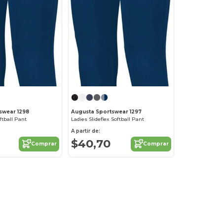
swear 1298
Augusta Sportswear 1297
oftball Pant
Ladies Slideflex Softball Pant
A partir de:
$40,70
Comprar
Comprar