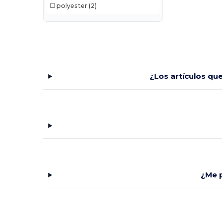
polyester
(2)
¿Los artículos qu
¿Me p