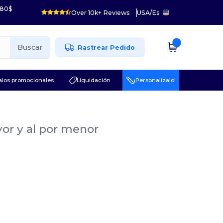
 80$
Over 10k+ Reviews
USA
/
Es
Buscar
Rastrear Pedido
los promocionales
Liquidación
¡Personalízalo!
yor y al por menor