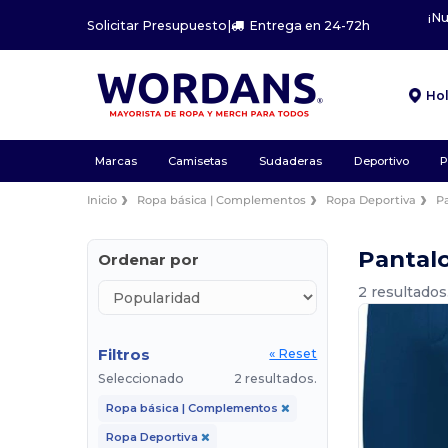
¡N
Solicitar Presupuesto
|
Entrega en 24-72h
Ho
Marcas
Camisetas
Sudaderas
Deportivo
P
Inicio
Ropa básica | Complementos
Ropa Deportiva
P
Pantal
Ordenar por
2 resultados
Filtros
« Reset
Seleccionado
2 resultados.
Ropa básica | Complementos
Ropa Deportiva