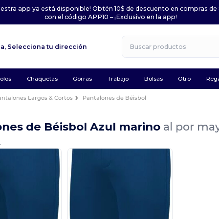
uestra app ya está disponible! Obtén 10$ de descuento en compras de
con el código APP10 – ¡Exclusivo en la app!
la,
Selecciona tu dirección
olos
Chaquetas
Gorras
Trabajo
Bolsas
Otro
Rega
antalones Largos & Cortos
Pantalones de Béisbol
ones de Béisbol Azul marino
al por ma
.