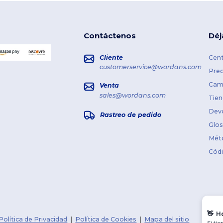
Contáctenos
Déj
Cliente
Cent
customerservice@wordans.com
Prec
Cami
Venta
sales@wordans.com
Tien
Dev
Rastreo de pedido
Glos
Mét
Cód
👋
H
Política de Privacidad
|
Política de Cookies
|
Mapa del sitio