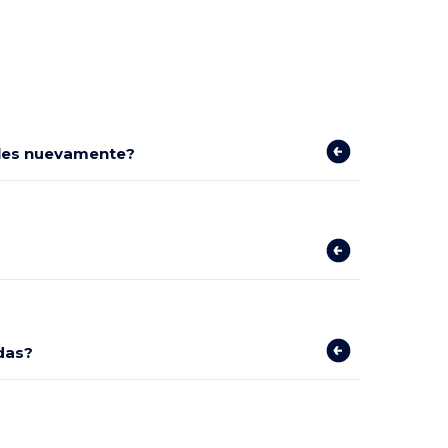
bles nuevamente?
das?