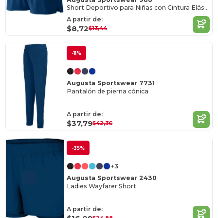
Short Deportivo para Niñas con Cintura Elástica
A partir de:
$8,72
$13,44
-11%
Augusta Sportswear 7731
Pantalón de pierna cónica
A partir de:
$37,79
$42,36
-35%
+3
Augusta Sportswear 2430
Ladies Wayfarer Short
A partir de: