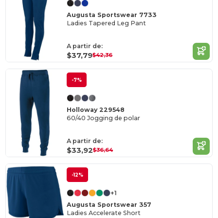
Augusta Sportswear 7733
Ladies Tapered Leg Pant
A partir de:
$37,79
$42,36
-7%
Holloway 229548
60/40 Jogging de polar
A partir de:
$33,92
$36,64
-12%
+1
Augusta Sportswear 357
Ladies Accelerate Short