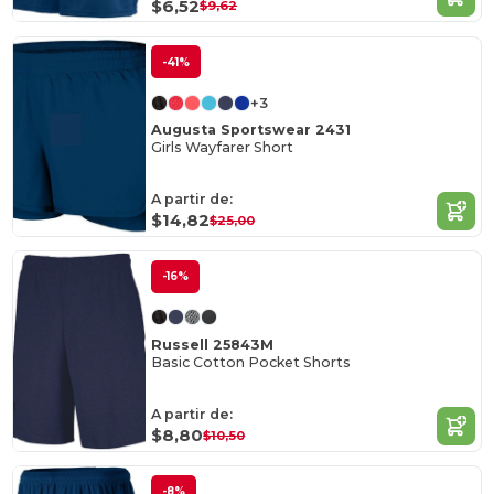
$6,52
$9,62
-41%
+3
Augusta Sportswear 2431
Girls Wayfarer Short
A partir de:
$14,82
$25,00
-16%
Russell 25843M
Basic Cotton Pocket Shorts
A partir de:
$8,80
$10,50
-8%