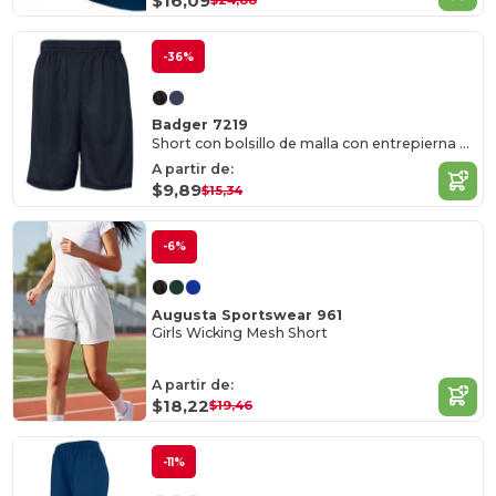
$16,09
$24,88
-36%
Badger 7219
Short con bolsillo de malla con entrepierna de 9"
A partir de:
$9,89
$15,34
-6%
Augusta Sportswear 961
Girls Wicking Mesh Short
A partir de:
$18,22
$19,46
-11%