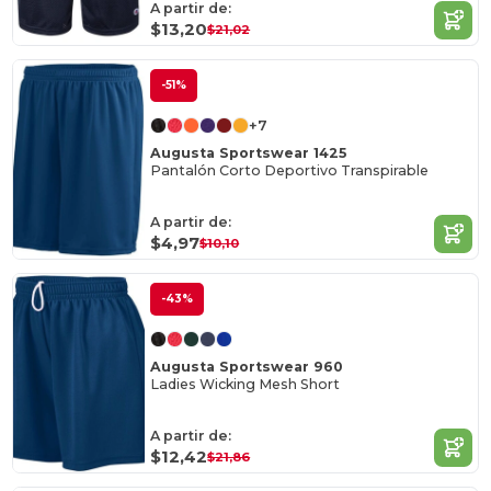
A partir de:
$13,20
$21,02
-51%
+7
Augusta Sportswear 1425
Pantalón Corto Deportivo Transpirable
A partir de:
$4,97
$10,10
-43%
Augusta Sportswear 960
Ladies Wicking Mesh Short
A partir de:
$12,42
$21,86