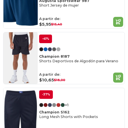
Augusta Sportswear 987
Short Jersey de mujer
A partir de:
$5,95
$15,40
-41%
Champion 8187
Shorts Deportivos de Algodón para Verano
A partir de:
$10,65
$18,00
-37%
+1
Champion S162
Long Mesh Shorts with Pockets