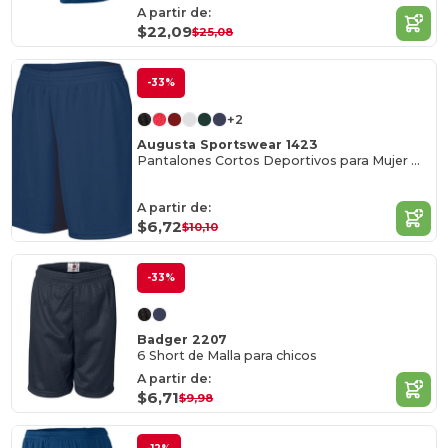
A partir de:
$22,09
$25,08
-33%
+2
Augusta Sportswear 1423
Pantalones Cortos Deportivos para Mujer Octane
A partir de:
$6,72
$10,10
-33%
Badger 2207
6 Short de Malla para chicos
A partir de:
$6,71
$9,98