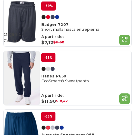
-39%
Badger 7207
Short malla hasta entrepierna
Organic
A partir de:
Cotton
$7,12
$11,68
-35%
Hanes P650
EcoSmart® Sweatpants
A partir de:
$11,90
$18,42
-35%
Augusta Sportswear 988