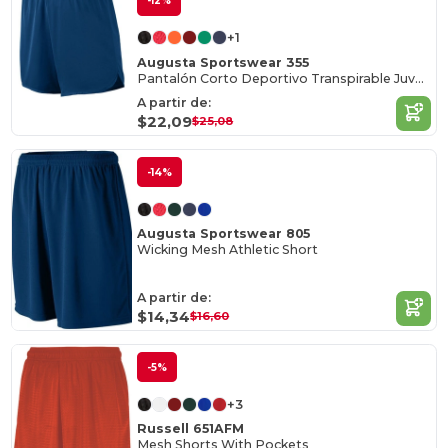
-12%
+1
Augusta Sportswear 355
Pantalón Corto Deportivo Transpirable Juvenil
A partir de:
$22,09
$25,08
-14%
Augusta Sportswear 805
Wicking Mesh Athletic Short
A partir de:
$14,34
$16,60
-5%
+3
Russell 651AFM
Mesh Shorts With Pockets