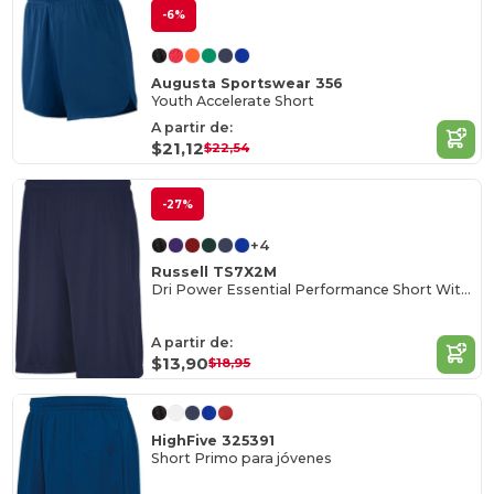
-6%
Augusta Sportswear 356
Youth Accelerate Short
A partir de:
$21,12
$22,54
-27%
+4
Russell TS7X2M
Dri Power Essential Performance Short With Pockets
A partir de:
$13,90
$18,95
HighFive 325391
Short Primo para jóvenes