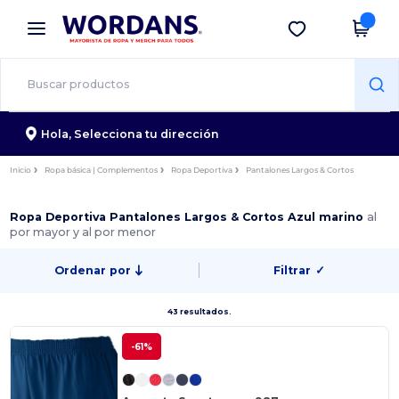
×
App de Wordans
Descargar app
¡Mejores precios en app!
Hola,
Selecciona tu dirección
Inicio
Ropa básica | Complementos
Ropa Deportiva
Pantalones Largos & Cortos
Ropa Deportiva Pantalones Largos & Cortos Azul marino
al
por mayor y al por menor
Ordenar por
Filtrar
✓
43 resultados.
-61%