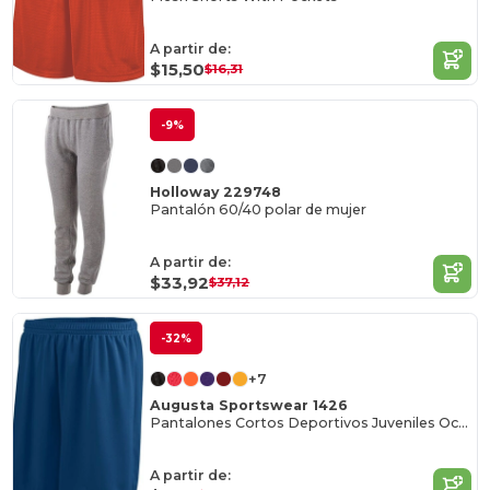
A partir de:
$15,50
$16,31
-9%
Holloway 229748
Pantalón 60/40 polar de mujer
A partir de:
$33,92
$37,12
-32%
+7
Augusta Sportswear 1426
Pantalones Cortos Deportivos Juveniles Octane
A partir de: