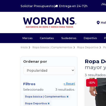
¡N
Solicitar Presupuesto
|
Entrega en 24-72h
Ho
Marcas
Camisetas
Sudaderas
Deportivo
P
Inicio
Ropa básica | Complementos
Ropa Deportiva
P
Ropa D
Ordenar por
mayor y
3 resultados
-22%
Filtros
« Reset
Seleccionado
3 resultados.
Ropa básica | Complementos
Ropa Deportiva