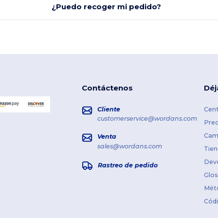
¿Puedo recoger mi pedido?
Contáctenos
Déj
Cliente
Cent
customerservice@wordans.com
Prec
Cami
Venta
sales@wordans.com
Tien
Dev
Rastreo de pedido
Glos
Mét
Cód