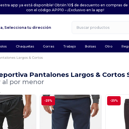
uestra app ya está disponible! Obtén 10$ de descuento en compras de
con el código APP10 – ¡Exclusivo en la app!
la,
Selecciona tu dirección
olos
Chaquetas
Gorras
Trabajo
Bolsas
Otro
Rega
antalones Largos & Cortos
eportiva Pantalones Largos & Corto
 al por menor
.
-25%
-25%