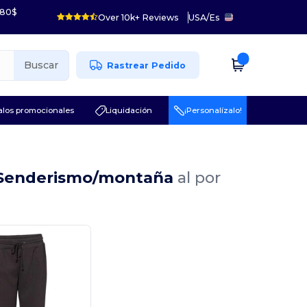
 80$
Over 10k+ Reviews
USA
/
Es
Buscar
Rastrear Pedido
los promocionales
Liquidación
¡Personalízalo!
s Senderismo/montaña
al por