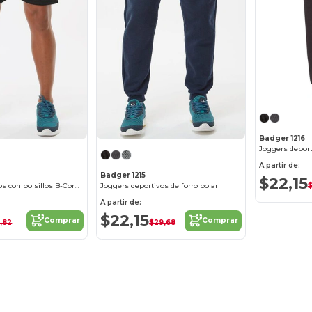
Badger 1216
A partir de:
Badger 1215
$22,15
Pantalones cortos con bolsillos B-Core 5
Joggers deportivos de forro polar
A partir de:
$22,15
Comprar
Comprar
,82
$29,68