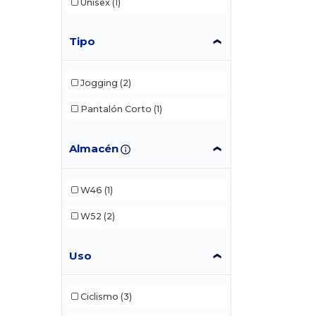
Unisex
(1)
Tipo
Jogging
(2)
Pantalón Corto
(1)
Almacén
W46
(1)
W52
(2)
Uso
Ciclismo
(3)