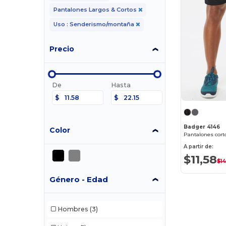
Pantalones Largos & Cortos
Uso : Senderismo/montaña
Precio
De
Hasta
$
$
Badger 4146
Color
A partir de:
$11,58
$14
Género - Edad
Hombres
(3)