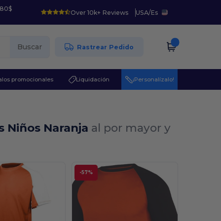
 80$
Over 10k+ Reviews
USA
/
Es
Buscar
Rastrear Pedido
los promocionales
Liquidación
¡Personalízalo!
s Niños Naranja
al por mayor y
-57%