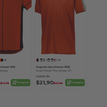
+6
+9
tswear 1661
Augusta Sportswear 1558
 Jersey
Youth Power Plus Jersey 2.0
A partir de:
4
$21,90
Comprar
Comprar
$41,78
$23,96