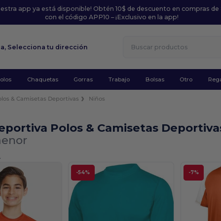
uestra app ya está disponible! Obtén 10$ de descuento en compras de
con el código APP10 – ¡Exclusivo en la app!
la,
Selecciona tu dirección
olos
Chaquetas
Gorras
Trabajo
Bolsas
Otro
Rega
olos & Camisetas Deportivas
Niños
portiva Polos & Camisetas Deportiva
menor
.
-54%
-7%