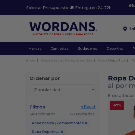
¡N
Solicitar Presupuesto
|
Entrega en 24-72h
Ho
Marcas
Camisetas
Sudaderas
Deportivo
P
Inicio
Ropa básica | Complementos
Ropa Deportiva
P
Ropa De
Ordenar por
al por 
8 resultados
-67%
Filtros
« Reset
Seleccionado
8 resultados.
Ropa básica | Complementos
Ropa Deportiva