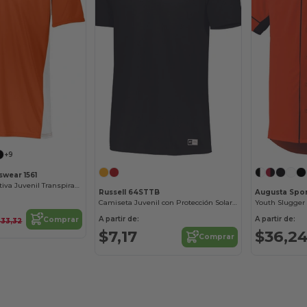
+9
swear 1561
Camiseta Deportiva Juvenil Transpirable
Russell 64STTB
Augusta Spor
Camiseta Juvenil con Protección Solar y Antiodor
Youth Slugger
A partir de:
A partir de:
Comprar
$33,32
$7,17
$36,2
Comprar