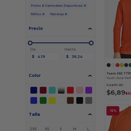
Polos & Camisetas Deportivas
Niños
Naranja
Precio
De
Hasta
$
$
Team 365 TT11
Color
A partir de:
$6,89
$21
-12%
Talla
2XS
XS
S
M
L