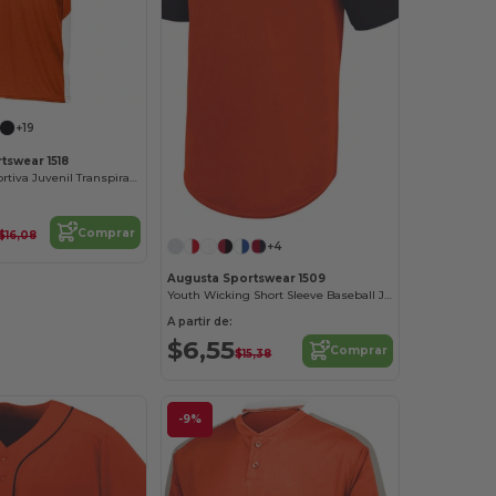
+19
tswear 1518
Camiseta Deportiva Juvenil Transpirable
Comprar
$16,08
+4
Augusta Sportswear 1509
Youth Wicking Short Sleeve Baseball Jersey
A partir de:
$6,55
Comprar
$15,38
-9%