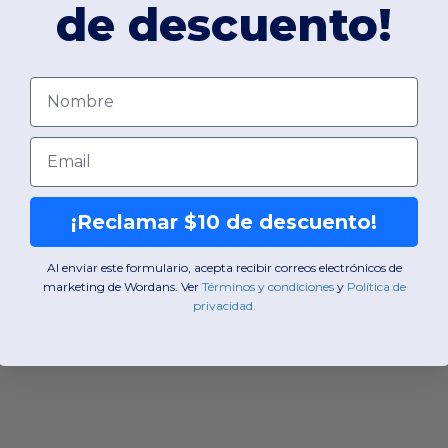
de descuento!
Nombre
Email
¡Reclamar $10 de descuento!
Al enviar este formulario, acepta recibir correos electrónicos de
marketing de Wordans. Ver
​
Términos y condiciones
​
y
​
Política de
privacidad
.