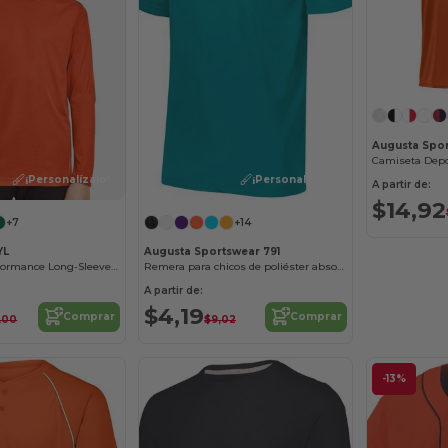
Augusta Spor
¡Personalízalo!
¡Personalízalo!
A partir de:
$14,92
+7
+14
YL
Augusta Sportswear 791
Youth Zone Performance Long-Sleeve T-Shirt
Remera para chicos de poliéster absorbente
A partir de:
$4,19
Comprar
Comprar
,00
$9,02
-13%