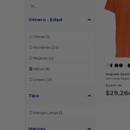
XL
Género - Edad
Chicas
(1)
Hombres
(24)
Mujeres
(4)
Niños
(8)
Augusta Sport
Unisex
(21)
A partir de:
$29,26
Tipo
Manga Larga
(1)
Marcas