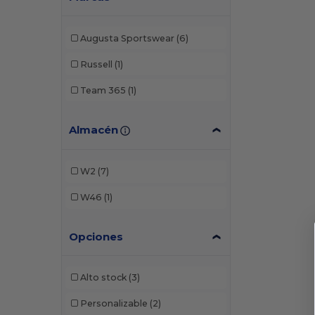
Augusta Sportswear
(6)
Russell
(1)
Team 365
(1)
Almacén
W2
(7)
W46
(1)
Opciones
Alto stock
(3)
Personalizable
(2)