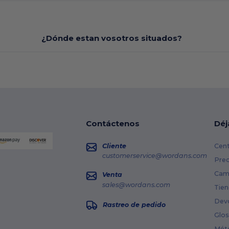
¿Dónde estan vosotros situados?
Contáctenos
Déj
Cliente
Cent
customerservice@wordans.com
Prec
Cami
Venta
sales@wordans.com
Tien
Dev
Rastreo de pedido
Glos
Mét