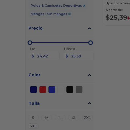
Polos & Camisetas Deportivas
A partir de:
Mangas : Sin mangas
$25,39
$
Precio
De
Hasta
$
$
Color
Talla
S
M
L
XL
2XL
3XL