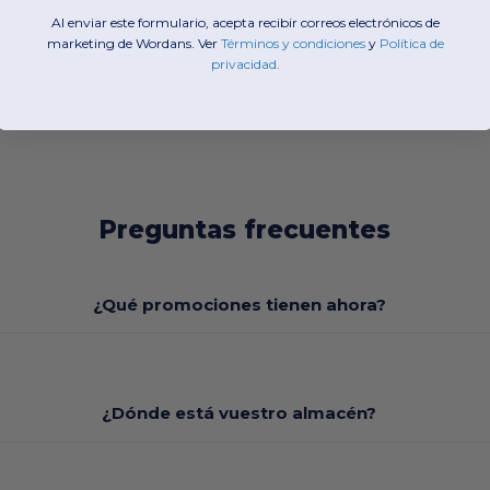
Al enviar este formulario, acepta recibir correos electrónicos de
marketing de Wordans. Ver
​
Términos y condiciones
​
y
​
Política de
privacidad
.
Preguntas frecuentes
¿Qué promociones tienen ahora?
¿Dónde está vuestro almacén?