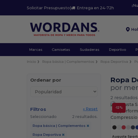
¡N
Solicitar Presupuesto
|
Entrega en 24-72h
Ho
Marcas
Camisetas
Sudaderas
Deportivo
P
Inicio
Ropa básica | Complementos
Ropa Deportiva
P
Ropa D
Ordenar por
por me
2 resultados
-12%
Filtros
« Reset
Seleccionado
2 resultados.
Ropa básica | Complementos
Ropa Deportiva
Augusta Spor