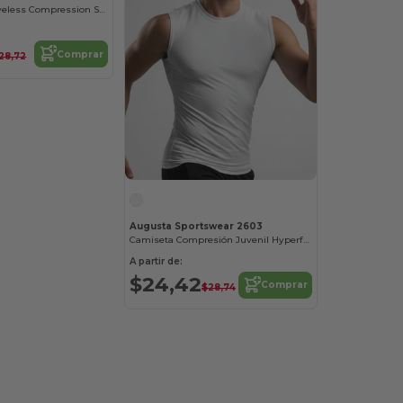
Hyperform Sleeveless Compression Shirt
Comprar
28,72
Augusta Sportswear 2603
Camiseta Compresión Juvenil Hyperform Sin Mangas
A partir de:
$24,42
Comprar
$28,74