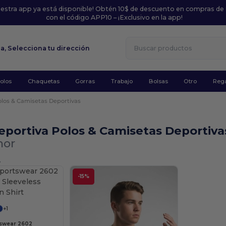
uestra app ya está disponible! Obtén 10$ de descuento en compras de
con el código APP10 – ¡Exclusivo en la app!
la,
Selecciona tu dirección
olos
Chaquetas
Gorras
Trabajo
Bolsas
Otro
Rega
olos & Camisetas Deportivas
eportiva Polos & Camisetas Deportiv
nor
.
-15%
+1
tswear 2602