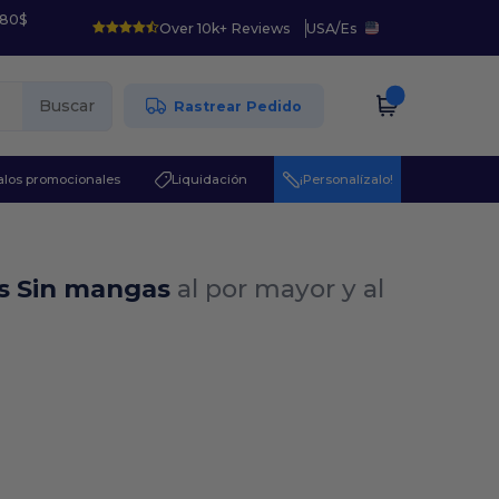
 80$
Over 10k+ Reviews
USA
/
Es
Buscar
Rastrear Pedido
los promocionales
Liquidación
¡Personalízalo!
as Sin mangas
al por mayor y al