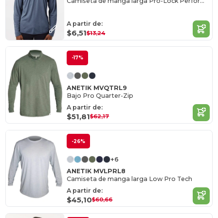
Camiseta de manga larga Pro-Lock Performance
A partir de:
$6,51
$13,24
-17%
ANETIK MVQTRL9
Bajo Pro Quarter-Zip
A partir de:
$51,81
$62,17
-26%
+6
ANETIK MVLPRL8
Camiseta de manga larga Low Pro Tech
A partir de:
$45,10
$60,66