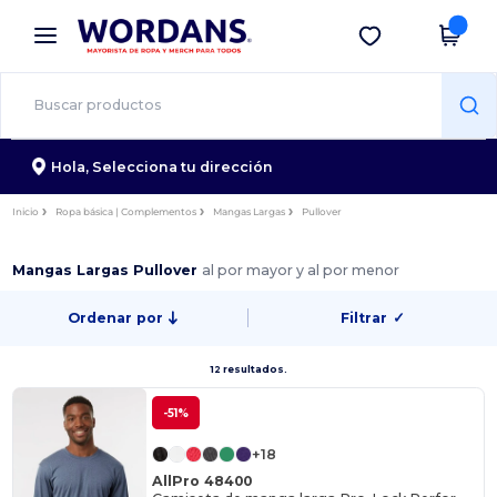
×
App de Wordans
Descargar app
¡Mejores precios en app!
Hola,
Selecciona tu dirección
Inicio
Ropa básica | Complementos
Mangas Largas
Pullover
Mangas Largas Pullover
al por mayor y al por menor
Ordenar por
Filtrar
✓
12 resultados.
-51%
+18
AllPro 48400