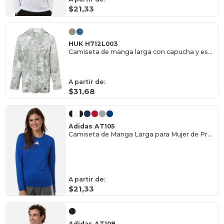
$21,33
HUK H712L003
Camiseta de manga larga con capucha y estampado de Mossy Oak para jóvenes.
A partir de:
$31,68
Adidas AT105
Camiseta de Manga Larga para Mujer de Prepartido
A partir de:
$21,33
Adidas AT108