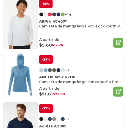
-56%
+14
AllPro 48400Y
Camiseta de manga larga Pro-Lock Youth Performance
A partir de:
$5,60
$12,70
-29%
+3
ANETIK WSBRZH0
Camiseta de manga larga con capucha Breeze Tech, mujer
A partir de:
$51,81
$72,80
-37%
+2
Adidas A2009