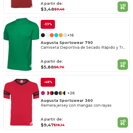
A partir de:
$3,48
$9,46
-33%
+16
Augusta Sportswear 790
Camiseta Deportiva de Secado Rápido y Transpirable
A partir de:
$5,88
$8,76
-48%
+26
Augusta Sportswear 360
Remera jersey con mangas con rayas
A partir de:
$9,47
$18,14