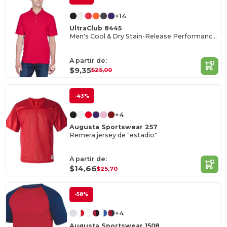
+14
UltraClub 8445
Men's Cool & Dry Stain-Release Performance Polo
A partir de:
$9,35
$25,00
-43%
+4
Augusta Sportswear 257
Remera jersey de "estadio"
A partir de:
$14,66
$25,70
-58%
+4
Augusta Sportswear 1508