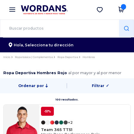
×
App de Wordans
Descargar app
¡Mejores precios en app!
Hola,
Selecciona tu dirección
Inicio
Ropa básica | Complementos
Ropa Deportiva
Hombres
Ropa Deportiva Hombres Rojo
al por mayor y al por menor
Ordenar por
Filtrar
✓
100 resultados.
-51%
+2
Team 365 TT51