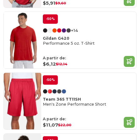
$5,91
$9,60
-50%
+14
Gildan G420
Performance 5 oz. T-Shirt
A partir de:
$6,12
$12,14
-50%
Team 365 TT11SH
Men's Zone Performance Short
A partir de:
$11,07
$22,00