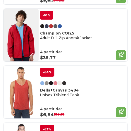
$9,94
$17,82
-10%
Champion CO125
Adult Full-Zip Anorak Jacket
A partir de:
$35,77
-64%
Bella+Canvas 3484
Unisex Triblend Tank
A partir de:
$6,84
$19,18
-63%