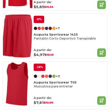
A partir de:
$5,85
$15,34
-51%
+7
Augusta Sportswear 1425
Pantalón Corto Deportivo Transpirable
A partir de:
$4,97
$10,10
-28%
+11
Augusta Sportswear 703
Musculosa para entrenar
A partir de:
$7,81
$10,90