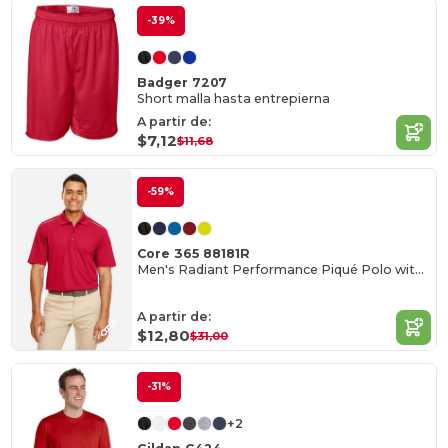
-39%
Badger 7207
Short malla hasta entrepierna
A partir de:
$7,12
$11,68
-59%
Core 365 88181R
Men's Radiant Performance Piqué Polo with Reflective Piping
A partir de:
$12,80
$31,00
-31%
+2