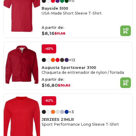
+11
Bayside 5100
USA-Made Short Sleeve T-Shirt
A partir de:
$8,16
$11,58
-45%
+12
Augusta Sportswear 3100
Chaqueta de entrenador de nylon / forrada
A partir de:
$16,80
$30,82
-62%
+3
JERZEES 21MLR
Sport Performance Long Sleeve T-Shirt