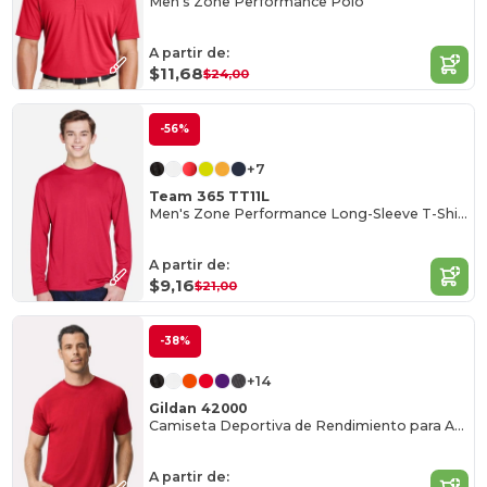
Men's Zone Performance Polo
A partir de:
$11,68
$24,00
-56%
+7
Team 365 TT11L
Men's Zone Performance Long-Sleeve T-Shirt
A partir de:
$9,16
$21,00
-38%
+14
Gildan 42000
Camiseta Deportiva de Rendimiento para Adultos
A partir de: