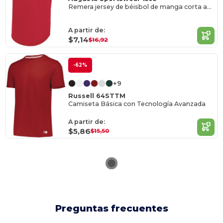
Remera jersey de béisbol de manga corta absorbente
A partir de:
$7,14
$16,92
-62%
+9
Russell 64STTM
Camiseta Básica con Tecnología Avanzada
A partir de:
$5,86
$15,50
Preguntas frecuentes