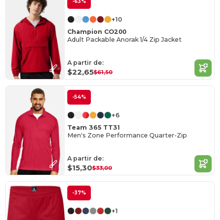
-63%
+10
Champion CO200
Adult Packable Anorak 1/4 Zip Jacket
A partir de:
$22,65
$61,50
-54%
+6
Team 365 TT31
Men's Zone Performance Quarter-Zip
A partir de:
$15,30
$33,00
-37%
+1