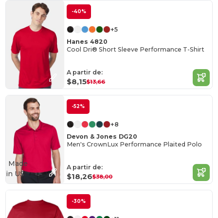
-40%
+5
Hanes 4820
Cool Dri® Short Sleeve Performance T-Shirt
A partir de:
$8,15
$13,66
-52%
+8
Devon & Jones DG20
Men's CrownLux Performance Plaited Polo
Made
A partir de:
in
US
$18,26
$38,00
-30%