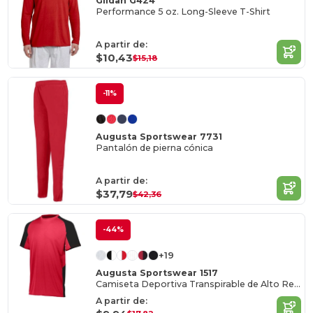
Gildan G424
Performance 5 oz. Long-Sleeve T-Shirt
A partir de:
$10,43
$15,18
-11%
Augusta Sportswear 7731
Pantalón de pierna cónica
A partir de:
$37,79
$42,36
-44%
+19
Augusta Sportswear 1517
Camiseta Deportiva Transpirable de Alto Rendimiento
A partir de: