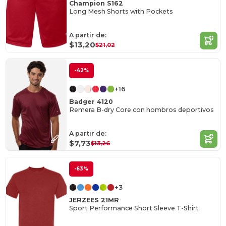
Champion S162
Long Mesh Shorts with Pockets
A partir de:
$13,20
$21,02
-42%
+16
Badger 4120
Remera B-dry Core con hombros deportivos
A partir de:
$7,73
$13,26
-63%
+3
JERZEES 21MR
Sport Performance Short Sleeve T-Shirt