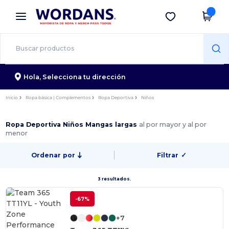
×
App de Wordans
Descargar app
¡Mejores precios en app!
Hola,
Selecciona tu dirección
Inicio
Ropa básica | Complementos
Ropa Deportiva
Niños
Ropa Deportiva Niños Mangas largas
al por mayor y al por
menor
Ordenar por
Filtrar
✓
3 resultados.
-67%
+7