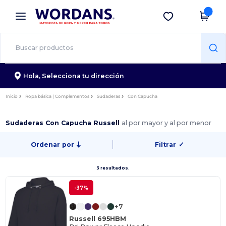
×
App de Wordans
Descargar app
¡Mejores precios en app!
Hola,
Selecciona tu dirección
Inicio
Ropa básica | Complementos
Sudaderas
Con Capucha
Sudaderas Con Capucha Russell
al por mayor y al por menor
Ordenar por
Filtrar
✓
3 resultados.
-37%
+7
Russell 695HBM