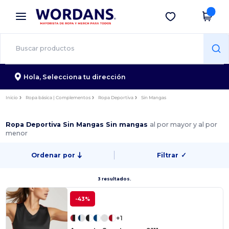
×
App de Wordans
Descargar app
¡Mejores precios en app!
Hola,
Selecciona tu dirección
Inicio
Ropa básica | Complementos
Ropa Deportiva
Sin Mangas
Ropa Deportiva Sin Mangas Sin mangas
al por mayor y al por
menor
Ordenar por
Filtrar
✓
3 resultados.
-43%
+1