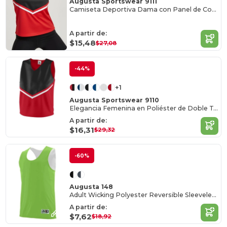
Augusta Sportswear 9111
Camiseta Deportiva Dama con Panel de Contraste
A partir de:
$15,48
$27,08
-44%
+1
Augusta Sportswear 9110
Elegancia Femenina en Poliéster de Doble Tejido
A partir de:
$16,31
$29,32
-60%
Augusta 148
Adult Wicking Polyester Reversible Sleeveless Jersey
A partir de:
$7,62
$18,92