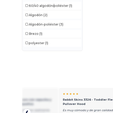
60/40 algodón/poliéster
(1)
Algodón
(2)
Algodón-poliéster
(3)
Brezo
(1)
polyester
(1)
★ ★
★ ★ ★ ★ ★
 Skins 3346 - Buzo con capucha y
Rabbit Skins 3326 - Toddler Fl
 para niños pequeños
Pullover Hood
ado de este artículo es realmente
Es muy cómodo y de gran calidad