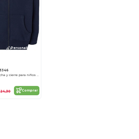
¡Personalízalo!
 3346
Buzo con capucha y cierre para niños pequeños
Comprar
$24,30