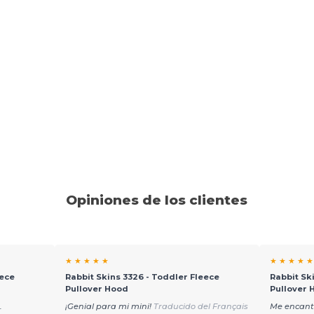
Opiniones de los clientes
★ ★ ★ ★ ★
★ ★ ★ ★ ★
eece
Rabbit Skins 3326 - Toddler Fleece
Rabbit Sk
Pullover Hood
Pullover 
.
¡Genial para mi mini!
Traducido del Français
Me encanta