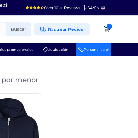
 80$
Over 10k+ Reviews
USA
/
Es
Buscar
Rastrear Pedido
los promocionales
Liquidación
¡Personalízalo!
l por menor