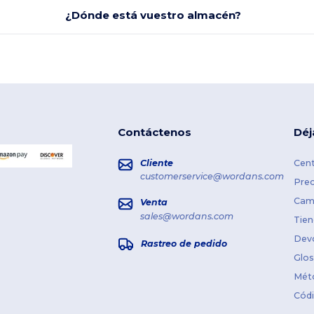
¿Dónde está vuestro almacén?
Contáctenos
Déj
Cliente
Cent
customerservice@wordans.com
Prec
Cami
Venta
sales@wordans.com
Tien
Dev
Rastreo de pedido
Glos
Mét
Cód