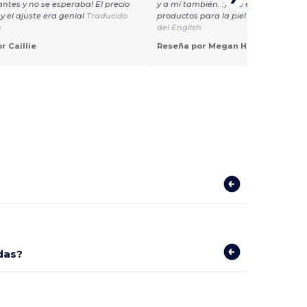
ntes y no se esperaba! El precio
y a mí también. :) ¡Me encantan todos
y el ajuste era genial
Traducido
productos para la piel de conejo!
Tra
h
del English
r Caillie
Reseña por Megan H.
das?