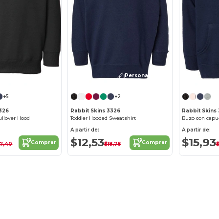
¡Personalízalo!
¡Personalízalo!
+5
+2
3326
Rabbit Skins 3326
Rabbit Skins
ullover Hood
Toddler Hooded Sweatshirt
A partir de:
A partir de:
$12,53
$15,93
Comprar
Comprar
7,40
$18,78