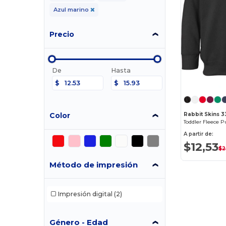
Azul marino
Precio
De
Hasta
$
$
Color
Rabbit Skins 
Toddler Fleece P
A partir de:
$12,53
$2
Método de impresión
Impresión digital
(2)
Género - Edad