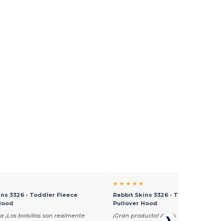
★ ★ ★ ★ ★
ins 3326 - Toddler Fleece
Rabbit Skins 3326 - Toddler Fleec
Hood
Pullover Hood
 ¡Los bolsillos son realmente
¡Gran producto! A mis clientes les en