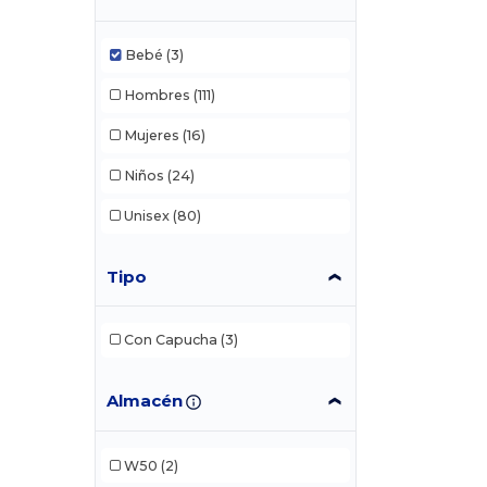
Bebé
(3)
Hombres
(111)
Mujeres
(16)
Niños
(24)
Unisex
(80)
Tipo
Con Capucha
(3)
Almacén
W50
(2)