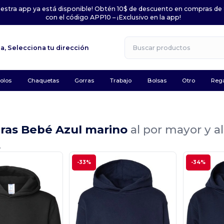
uestra app ya está disponible! Obtén 10$ de descuento en compras de
con el código APP10 – ¡Exclusivo en la app!
la,
Selecciona tu dirección
olos
Chaquetas
Gorras
Trabajo
Bolsas
Otro
Rega
ras Bebé Azul marino
al por mayor y a
.
-33%
-34%