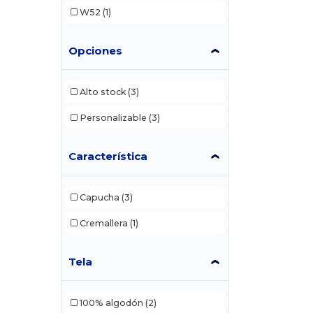
W52
(1)
Opciones
Alto stock
(3)
Personalizable
(3)
Característica
Capucha
(3)
Cremallera
(1)
Tela
100% algodón
(2)