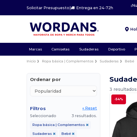
¡N
Solicitar Presupuesto
|
Entrega en 24-72h
Ho
Marcas
Camisetas
Sudaderas
Deportivo
P
Inicio
Ropa básica | Complementos
Sudaderas
Bebé
Sudade
Ordenar por
3 resultados
-54%
Filtros
« Reset
Seleccionado
3 resultados.
Ropa básica | Complementos
Sudaderas
Bebé